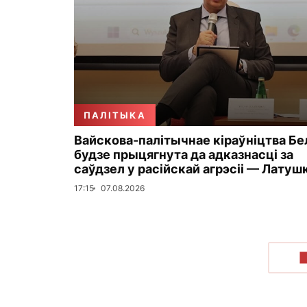
ПАЛІТЫКА
Вайскова-палітычнае кіраўніцтва Бе
будзе прыцягнута да адказнасці за
саўдзел у расійскай агрэсіі — Латуш
17:15
07.08.2026