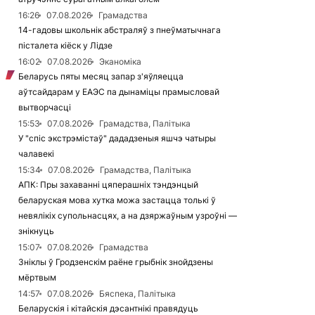
16:26
07.08.2026
Грамадства
14-гадовы школьнік абстраляў з пнеўматычнага
пісталета кіёск у Лідзе
16:02
07.08.2026
Эканоміка
Беларусь пяты месяц запар з'яўляецца
аўтсайдарам у ЕАЭС па дынаміцы прамысловай
вытворчасці
15:53
07.08.2026
Грамадства, Палітыка
У "спіс экстрэмістаў" дададзеныя яшчэ чатыры
чалавекі
15:34
07.08.2026
Грамадства, Палітыка
АПК: Пры захаванні цяперашніх тэндэнцый
беларуская мова хутка можа застацца толькі ў
невялікіх супольнасцях, а на дзяржаўным узроўні —
знікнуць
15:07
07.08.2026
Грамадства
Зніклы ў Гродзенскім раёне грыбнік знойдзены
мёртвым
14:57
07.08.2026
Бяспека, Палітыка
Беларускія і кітайскія дэсантнікі правядуць