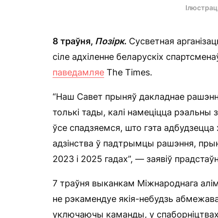
Ілюстрац
8 траўня,
Позірк
.
Сусветная арганізацы
сіле адхіленне беларускіх спартсменаў
паведамляе
The Times.
“Наш Савет прыняў дакладнае рашэнне
толькі тады, калі намеціцца рэальны 
ўсе спадзяемся, што гэта адбудзецца 
адзінства ў падтрымцы рашэння, прыня
2023 і 2025 гадах”, — заявіў прадстаўні
7 траўня выканкам Міжнароднага алімп
не рэкамендуе якія-небудзь абмежава
уключаючы каманды, у спаборніцтвах