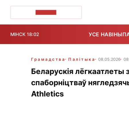
ПОЗІРК+
УСЕ НАВІНЫ
П
МІНСК 18:02
Грамадства
Палітыка
08.05.2026
08
Беларускія лёгкаатлеты 
спаборніцтваў нягледзяч
Athletics