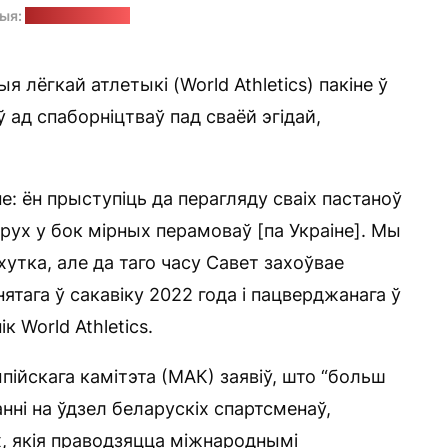
ыя:
World Athletics
я лёгкай атлетыкі (World Athletics) пакіне ў
 ад спаборніцтваў пад сваёй эгідай,
: ён прыступіць да перагляду сваіх пастаноў
зрух у бок мірных перамоваў [па Украіне]. Мы
хутка, але да таго часу Савет захоўвае
тага ў сакавіку 2022 года і пацверджанага ў
к World Athletics.
ійскага камітэта (МАК) заявіў, што “больш
нні на ўдзел беларускіх спартсменаў,
, якія праводзяцца міжнароднымі