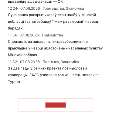
вызваліць ад адказнасці — СК
12:24
07.08.2026
Грамадства, Эканоміка
Лукашэнка раскрытыкаваў стан палёў у Мінскай
вобласці і запатрабаваў "імем рэвалюцыі" навесці
парадак
11:51
07.08.2026
Грамадства
Спецыялісты аднавілі электразабеспячэнне
прыкладна ў чвэрці абясточаных населеных пунктаў
Мінскай вобласці
11:32
07.08.2026
Палітыка, Эканоміка
За два гады ў рамках праекта прамысловай
кааперацыі ЕАЭС ухвалена толькі шэсць заявак —
Турчын
ЧЫТАЦЬ