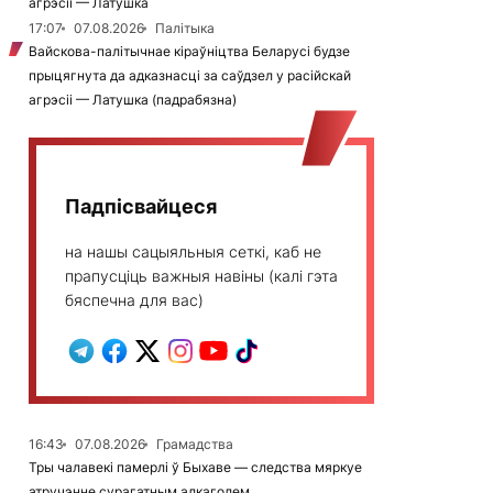
агрэсіі — Латушка
17:07
07.08.2026
Палітыка
Вайскова-палітычнае кіраўніцтва Беларусі будзе
прыцягнута да адказнасці за саўдзел у расійскай
агрэсіі — Латушка (падрабязна)
Падпісвайцеся
на нашы сацыяльныя сеткі, каб не
прапусціць важныя навіны (калі гэта
бяспечна для вас)
16:43
07.08.2026
Грамадства
Тры чалавекі памерлі ў Быхаве — следства мяркуе
атручэнне сурагатным алкаголем