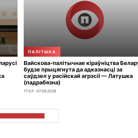
ПАЛІТЫКА
ларусі
Вайскова-палітычнае кіраўніцтва Белар
будзе прыцягнута да адказнасці за
ка
саўдзел у расійскай агрэсіі — Латушка
(падрабязна)
17:07
07.08.2026
ПАКАЗАЦЬ БОЛЬШ