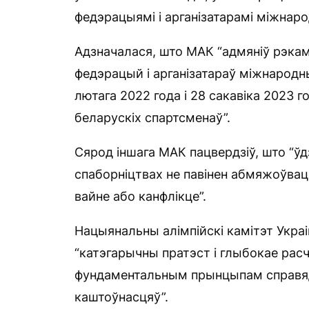
федэрацыямі і арганізатарамі міжна
Адзначалася, што МАК “адмяніў рэка
федэрацый і арганізатараў міжнарод
лютага 2022 года і 28 сакавіка 2023 г
беларускіх спартсменаў”.
Сярод іншага МАК пацвердзіў, што “ў
спаборніцтвах не павінен абмяжоўвац
вайне або канфлікце”.
Нацыянальны алімпійскі камітэт Украі
“катэгарычны пратэст і глыбокае ра
фундаментальным прынцыпам справядлі
каштоўнасцяў”.