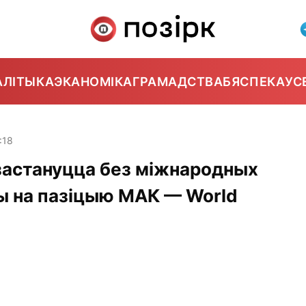
АЛІТЫКА
ЭКАНОМІКА
ГРАМАДСТВА
БЯСПЕКА
УС
:18
застануцца без міжнародных
ы на пазіцыю МАК — World