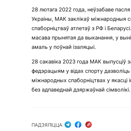
28 лютага 2022 года, неўзабаве пасля
Украіны, МАК заклікаў міжнародныя 
спаборніцтваў атлетаў з РФ і Беларус
масава прынятая да выканання, у вынік
амаль у поўнай ізаляцыі.
28 сакавіка 2023 года МАК выпусціў 
федэрацыям у відах спорту дазволіць 
міжнародных спаборніцтвах у якасці 
без адпаведнай дзяржаўнай сімволікі.
ПАДЗЯЛІЦЦА: