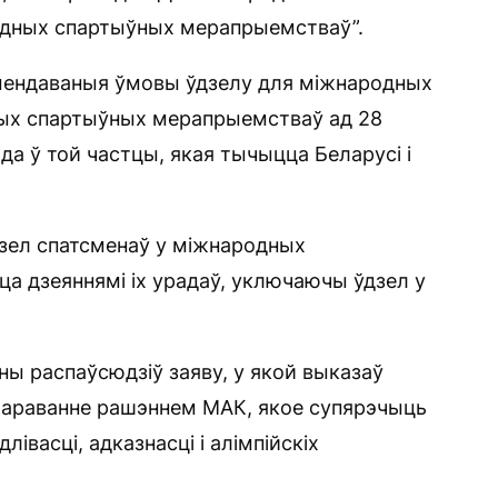
родных спартыўных мерапрыемстваў”.
мендаваныя ўмовы ўдзелу для міжнародных
ных спартыўных мерапрыемстваў ад 28
ода ў той частцы, якая тычыцца Беларусі і
дзел спатсменаў у міжнародных
ца дзеяннямі іх урадаў, уключаючы ўдзел у
ны распаўсюдзіў заяву, у якой выказаў
счараванне рашэннем МАК, якое супярэчыць
васці, адказнасці і алімпійскіх