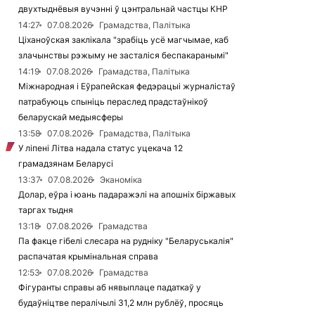
двухтыднёвыя вучэнні ў цэнтральнай частцы КНР
14:27
07.08.2026
Грамадства, Палітыка
Ціханоўская заклікала "зрабіць усё магчымае, каб
злачынствы рэжыму не засталіся беспакаранымі"
14:19
07.08.2026
Грамадства, Палітыка
Міжнародная і Еўрапейская федэрацыі журналістаў
патрабуюць спыніць пераслед прадстаўнікоў
беларускай медыясферы
13:58
07.08.2026
Грамадства, Палітыка
У ліпені Літва надала статус уцекача 12
грамадзянам Беларусі
13:37
07.08.2026
Эканоміка
Долар, еўра і юань падаражэлі на апошніх біржавых
таргах тыдня
13:18
07.08.2026
Грамадства
Па факце гібелі слесара на рудніку "Беларуськалія"
распачатая крымінальная справа
12:53
07.08.2026
Грамадства
Фігуранты справы аб нявыплаце падаткаў у
будаўніцтве пералічылі 31,2 млн рублёў, просяць