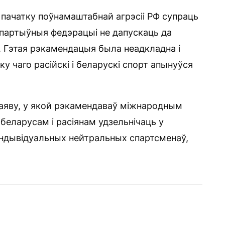
 пачатку поўнамаштабнай агрэсіі РФ супраць
спартыўныя федэрацыі не дапускаць да
і. Гэтая рэкамендацыя была неадкладна і
у чаго расійскі і беларускі спорт апынуўся
заяву, у якой рэкамендаваў міжнародным
беларусам і расіянам удзельнічаць у
індывідуальных нейтральных спартсменаў,