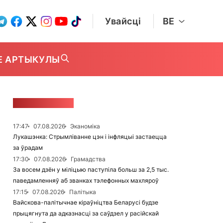
Увайсці
BE
Е АРТЫКУЛЫ
СТУЖКА НАВІН
17:47
07.08.2026
Эканоміка
Лукашэнка: Стрымліванне цэн і інфляцыі застаецца
за ўрадам
17:30
07.08.2026
Грамадства
За восем дзён у міліцыю паступіла больш за 2,5 тыс.
паведамленняў аб званках тэлефонных махляроў
17:15
07.08.2026
Палітыка
Вайскова-палітычнае кіраўніцтва Беларусі будзе
прыцягнута да адказнасці за саўдзел у расійскай