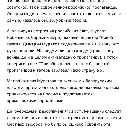
заявлениях прослеживается влияние как старой
советской, так и современной российской пропаганды.
Он производит впечатление человека, склонного верить в
самые, казалось бы, абсурдные теории.
Анализируя настроения российских элит, лауреат
Нобелевской премии мира, главный редактор “Новой
газеты“
Дмитрий Муратов
подчеркивал в 2022 году, что
руководители РФ придумали пропаганду (пропаганду
войны, да и в целом антизападную пропаганду), а потом
поверили в нее: “Они обожрались <…> собственной
пропагандой и теперь заблевали всю страну ею“.
Меткий анализ Муратова применим и к белорусским
властям, пропаганда которых сегодня главным образом
ориентируется на Россию и подпитывается
кремлевскими нарративами.
Да, очередные “разоблачения“ из уст Лукашенко следует
рассматривать в контексте теперешних парламентских и
местных выборов. Но было бы ошибкой сводить эти