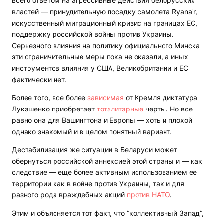
всего ответом на агрессивные действия белорусских
властей — принудительную посадку самолета Ryanair,
искусственный миграционный кризис на границах ЕС,
поддержку российской войны против Украины.
Серьезного влияния на политику официального Минска
эти ограничительные меры пока не оказали, а иных
инструментов влияния у США, Великобритании и ЕС
фактически нет.
Более того, все более
зависимая
от Кремля диктатура
Лукашенко приобретает
тоталитарные
черты. Но все
равно она для Вашингтона и Европы — хоть и плохой,
однако знакомый и в целом понятный вариант.
Дестабилизация же ситуации в Беларуси может
обернуться российской аннексией этой страны и — как
следствие — еще более активным использованием ее
территории как в войне против Украины, так и для
разного рода враждебных акций
против НАТО
.
Этим и объясняется тот факт, что “коллективный Запад“,