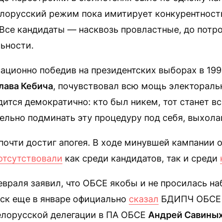
лорусский режим пока имитирует конкурентност
 Все кандидаты — насквозь провластные, до потр
ьности.
ационно победив на президентских выборах в 19
лава Кебича
, почувствовал всю мощь электораль
дится демократично: кто был никем, тот станет в
ельно подминать эту процедуру под себя, выхола
почти достиг апогея. В ходе минувшей кампании 
отсутствовали
как среди кандидатов, так и среди
враля заявил, что ОБСЕ якобы и не просилась на
ск еще в январе официально
сказал
БДИПЧ ОБСЕ “
елорусской делегации в ПА ОБСЕ
Андрей Савины