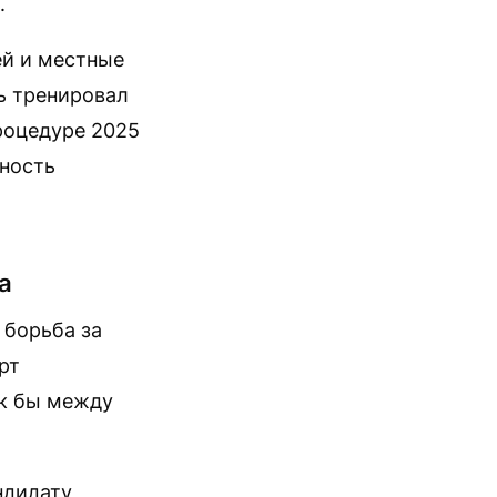
.
ей и местные
ль тренировал
роцедуре 2025
бность
а
 борьба за
рт
ак бы между
ндидату,