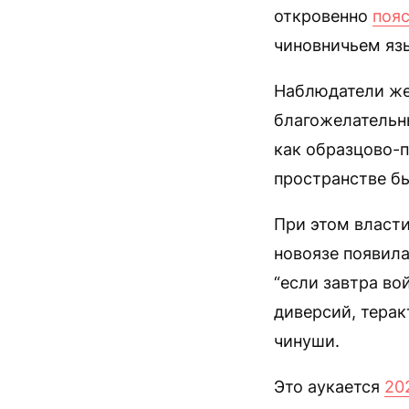
откровенно
поя
чиновничьем язы
Наблюдатели же
благожелательны
как образцово-п
пространстве бы
При этом власт
новоязе появила
“если завтра во
диверсий, терак
чинуши.
Это аукается
20