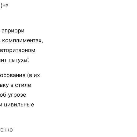
(на
 априори
в комплиментах,
авторитарном
т петуха“.
осования (в их
вку в стиле
об угрозе
 и цивильные
шенко