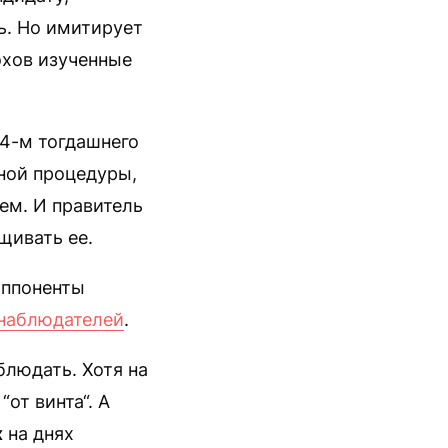
ь. Но имитирует
охов изученные
94-м тогдашнего
ной процедуры,
сем. И правитель
щивать ее.
оппоненты
наблюдателей
.
блюдать. Хотя на
от винта“. А
х
на днях