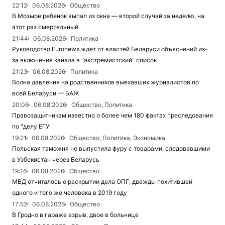
22:12
06.08.2026
Общество
В Мозыре ребенок выпал из окна — второй случай за неделю, на
этот раз смертельный
21:44
06.08.2026
Политика
Руководство Euronews ждет от властей Беларуси объяснений из-
за включения канала в "экстремистский" список
21:23
06.08.2026
Политика
Волна давления на родственников выехавших журналистов по
всей Беларуси — БАЖ
20:06
06.08.2026
Общество, Политика
Правозащитникам известно о более чем 180 фактах преследования
по "делу ЕГУ"
19:21
06.08.2026
Общество, Политика, Экономика
Польская таможня не выпустила фуру с товарами, следовавшими
в Узбекистан через Беларусь
19:16
06.08.2026
Общество
МВД отчиталось о раскрытии дела ОПГ, дважды похитившей
одного и того же человека в 2019 году
17:52
06.08.2026
Общество
В Гродно в гараже взрыв, двое в больнице