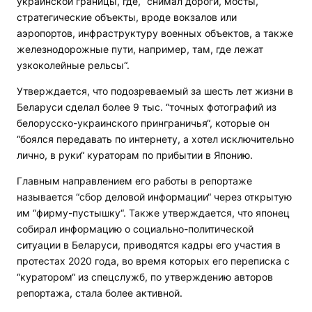
украинской границы, где, “снимал дороги, мосты,
стратегические объекты, вроде вокзалов или
аэропортов, инфраструктуру военных объектов, а также
железнодорожные пути, например, там, где лежат
узкоколейные рельсы“.
Утверждается, что подозреваемый за шесть лет жизни в
Беларуси сделал более 9 тыс. “точных фотографий из
белорусско-украинского принграничья“, которые он
“боялся передавать по интернету, а хотел исключительно
лично, в руки“ кураторам по прибытии в Японию.
Главным направлением его работы в репортаже
называется “сбор деловой информации“ через открытую
им “фирму-пустышку“. Также утверждается, что японец
собирал информацию о социально-политической
ситуации в Беларуси, приводятся кадры его участия в
протестах 2020 года, во время которых его переписка с
“куратором“ из спецслужб, по утверждению авторов
репортажа, стала более активной.