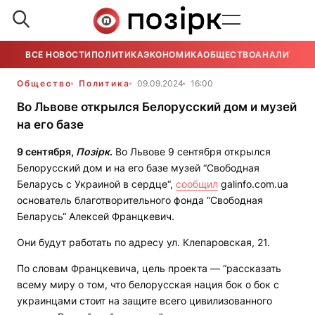
ВСЕ НОВОСТИ
ПОЛИТИКА
ЭКОНОМИКА
ОБЩЕСТВО
АНАЛИТИКА
Общество
Политика
09.09.2024
16:00
Во Львове открылся Белорусский дом и музей
на его базе
9 сентября,
Позірк
.
Во Львове 9 сентября открылся
Белорусский дом и на его базе музей “Свободная
Беларусь с Украиной в сердце“,
сообщил
galinfo.com.ua
основатель благотворительного фонда “Свободная
Беларусь“ Алексей Францкевич.
Они будут работать по адресу ул. Клепаровская, 21.
По словам Францкевича, цель проекта — “рассказать
всему миру о том, что белорусская нация бок о бок с
украинцами стоит на защите всего цивилизованного