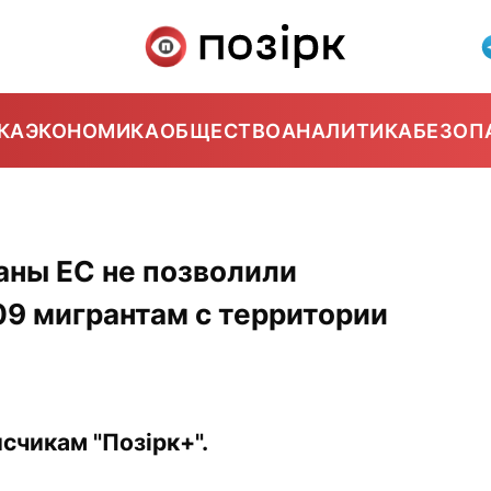
КА
ЭКОНОМИКА
ОБЩЕСТВО
АНАЛИТИКА
БЕЗОП
аны ЕС не позволили
09 мигрантам с территории
счикам "Позірк+".