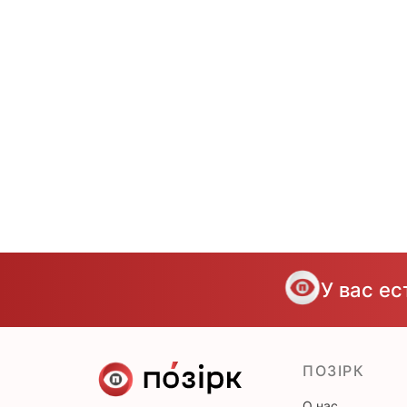
У вас е
ПОЗІРК
О нас