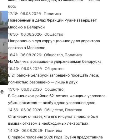
60%
17:18
06.08.2026
Политика
Поверенный в делах Франции Руайе завершает
миссию в Беларуси
16:50
06.08.2026
Общество
Направлено в суд коррупционное дело директора
лесхоза в Могилеве
16:41
06.08.2026
Общество, Политика
Из Мьянмы возвращена удерживаемая белоруска
15:43
06.08.2026
Общество
В 21 районе Беларуси запрещено посещать леса,
полностью разрешено — лишь в двух
15:04
06.08.2026
Общество
це
В Сенненском районе 62-летняя женщина угрожала
убить сожителя — возбуждено уголовное дело
14:56
06.08.2026
Общество, Политика
Статкевич считает, что его инсульт в неволе был
вызван отказом в необходимых лекарствах
14:33
06.08.2026
Политика
В первой половине 2026 года Грузия предоставила