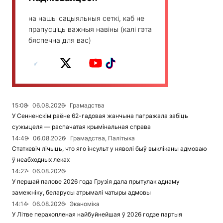
на нашы сацыяльныя сеткі, каб не
прапусціць важныя навіны (калі гэта
бяспечна для вас)
15:08
06.08.2026
Грамадства
У Сенненскім раёне 62-гадовая жанчына пагражала забіць
сужыцеля — распачатая крымінальная справа
14:49
06.08.2026
Грамадства, Палітыка
Статкевіч лічыць, что яго інсульт у няволі быў выкліканы адмоваю
ў неабходных леках
14:27
06.08.2026
У першай палове 2026 года Грузія дала прытулак аднаму
замежніку, беларусы атрымалі чатыры адмовы
14:14
06.08.2026
Эканоміка
У Літве перахопленая найбуйнейшая ў 2026 годзе партыя