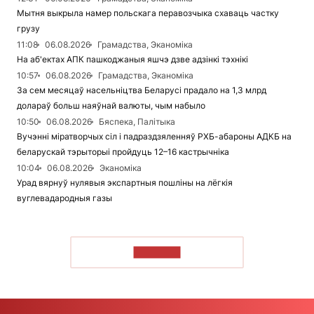
Мытня выкрыла намер польскага перавозчыка схаваць частку
грузу
11:08
06.08.2026
Грамадства, Эканоміка
На аб'ектах АПК пашкоджаныя яшчэ дзве адзінкі тэхнікі
10:57
06.08.2026
Грамадства, Эканоміка
За сем месяцаў насельніцтва Беларусі прадало на 1,3 млрд
долараў больш наяўнай валюты, чым набыло
10:50
06.08.2026
Бяспека, Палітыка
Вучэнні міратворчых сіл і падраздзяленняў РХБ-абароны АДКБ на
беларускай тэрыторыі пройдуць 12–16 кастрычніка
10:04
06.08.2026
Эканоміка
Урад вярнуў нулявыя экспартныя пошліны на лёгкія
вуглевадародныя газы
ЧЫТАЦЬ