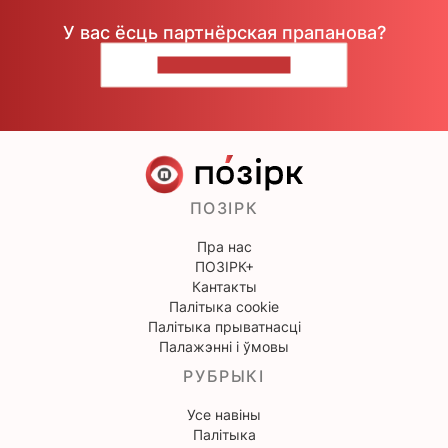
У вас ёсць партнёрская прапанова?
НАПІШЫЦЕ НАМ
ПОЗІРК
Пра нас
ПОЗІРК+
Кантакты
Палітыка cookie
Палітыка прыватнасці
Палажэнні і ўмовы
РУБРЫКІ
Усе навіны
Палітыка