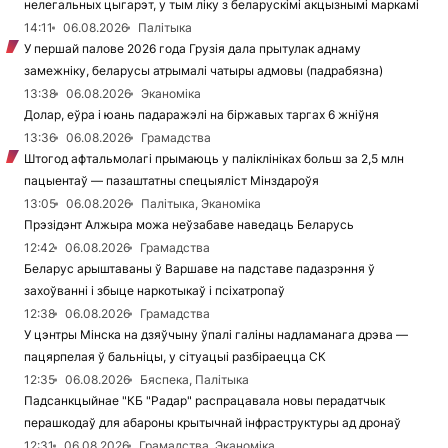
нелегальных цыгарэт, у тым ліку з беларускімі акцызнымі маркамі
14:11
06.08.2026
Палітыка
У першай палове 2026 года Грузія дала прытулак аднаму
замежніку, беларусы атрымалі чатыры адмовы (падрабязна)
13:38
06.08.2026
Эканоміка
Долар, еўра і юань падаражэлі на біржавых таргах 6 жніўня
13:36
06.08.2026
Грамадства
Штогод афтальмолагі прымаюць у паліклініках больш за 2,5 млн
пацыентаў — пазаштатны спецыяліст Мінздароўя
13:05
06.08.2026
Палітыка, Эканоміка
Прэзідэнт Алжыра можа неўзабаве наведаць Беларусь
12:42
06.08.2026
Грамадства
Беларус арыштаваны ў Варшаве на падставе падазрэння ў
захоўванні і збыце наркотыкаў і псіхатропаў
12:38
06.08.2026
Грамадства
У цэнтры Мінска на дзяўчыну ўпалі галіны надламанага дрэва —
пацярпелая ў бальніцы, у сітуацыі разбіраецца СК
12:35
06.08.2026
Бяспека, Палітыка
Падсанкцыйнае "КБ "Радар" распрацавала новы перадатчык
перашкодаў для абароны крытычнай інфраструктуры ад дронаў
12:31
06.08.2026
Грамадства, Эканоміка