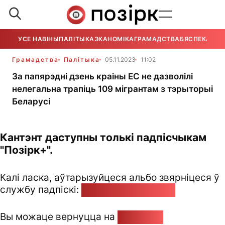
УСЕ НАВІНЫ
ПАЛІТЫКА
ЭКАНОМІКА
ГРАМАДСТВА
БЯСПЕКА
УСЕ
Грамадства
Палітыка
05.11.2023
11:02
За папярэдні дзень краіны ЕС не дазволілі
нелегальна трапіць 109 мігрантам з тэрыторыі
Беларусі
Кантэнт даступны толькі падпісчыкам
"Позірк+".
Калі ласка, аўтарызуйцеся альбо звярніцеся ў
службу падпіскі:
pozirk@pozirk.online
Вы можаце вернуцца на
Галоўную