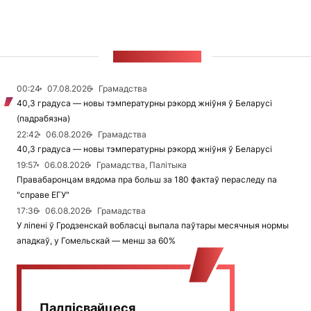
СТУЖКА НАВІН
00:24
07.08.2026
Грамадства
40,3 градуса — новы тэмпературны рэкорд жніўня ў Беларусі
(падрабязна)
22:42
06.08.2026
Грамадства
40,3 градуса — новы тэмпературны рэкорд жніўня ў Беларусі
19:57
06.08.2026
Грамадства, Палітыка
Правабаронцам вядома пра больш за 180 фактаў пераследу па
"справе ЕГУ"
17:36
06.08.2026
Грамадства
У ліпені ў Гродзенскай вобласці выпала паўтары месячныя нормы
ападкаў, у Гомельскай — менш за 60%
Падпісвайцеся