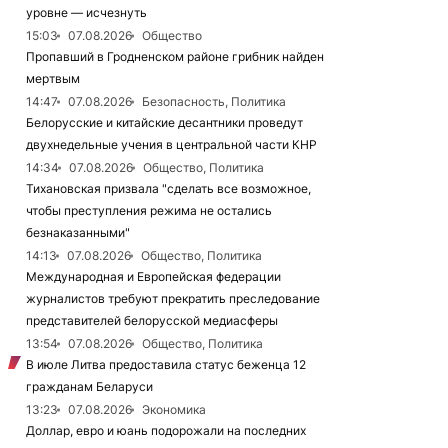
уровне — исчезнуть
15:03
07.08.2026
Общество
Пропавший в Гродненском районе грибник найден
мертвым
14:47
07.08.2026
Безопасность, Политика
Белорусские и китайские десантники проведут
двухнедельные учения в центральной части КНР
14:34
07.08.2026
Общество, Политика
Тихановская призвала "сделать все возможное,
чтобы преступления режима не остались
безнаказанными"
14:13
07.08.2026
Общество, Политика
Международная и Европейская федерации
журналистов требуют прекратить преследование
представителей белорусской медиасферы
13:54
07.08.2026
Общество, Политика
В июле Литва предоставила статус беженца 12
гражданам Беларуси
13:23
07.08.2026
Экономика
Доллар, евро и юань подорожали на последних