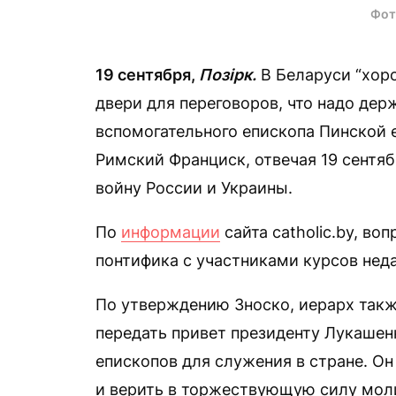
Фот
19 сентября,
Позірк.
В Беларуси “хоро
двери для переговоров, что надо дер
вспомогательного епископа Пинской 
Римский Франциск, отвечая 19 сентябр
войну России и Украины.
По
информации
сайта catholic.by, во
понтифика с участниками курсов нед
По утверждению Зноско, иерарх также
передать привет президенту Лукашенко
епископов для служения в стране. Он
и верить в торжествующую силу моли