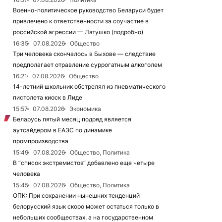
Военно-политическое руководство Беларуси будет
привлечено к ответственности за соучастие в
российской агрессии — Латушко (подробно)
16:35
07.08.2026
Общество
Три человека скончалось в Быхове — следствие
предполагает отравление суррогатным алкоголем
16:21
07.08.2026
Общество
14-летний школьник обстрелял из пневматического
пистолета киоск в Лиде
15:57
07.08.2026
Экономика
Беларусь пятый месяц подряд является
аутсайдером в ЕАЭС по динамике
промпроизводства
15:49
07.08.2026
Общество, Политика
В “список экстремистов“ добавлено еще четыре
человека
15:45
07.08.2026
Общество, Политика
ОПК: При сохранении нынешних тенденций
белорусский язык скоро может остаться только в
небольших сообществах, а на государственном