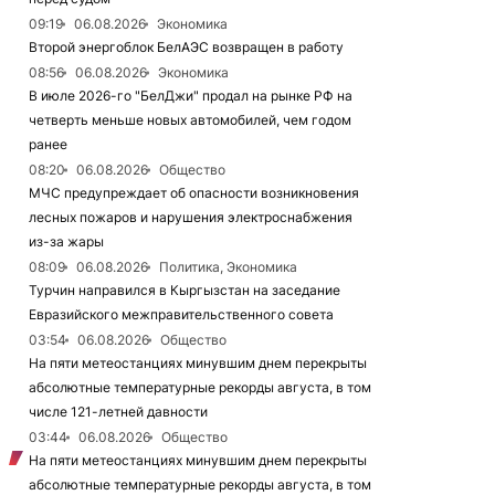
09:19
06.08.2026
Экономика
Второй энергоблок БелАЭС возвращен в работу
08:56
06.08.2026
Экономика
В июле 2026-го "БелДжи" продал на рынке РФ на
четверть меньше новых автомобилей, чем годом
ранее
08:20
06.08.2026
Общество
МЧС предупреждает об опасности возникновения
лесных пожаров и нарушения электроснабжения
из-за жары
08:09
06.08.2026
Политика, Экономика
Турчин направился в Кыргызстан на заседание
Евразийского межправительственного совета
03:54
06.08.2026
Общество
На пяти метеостанциях минувшим днем перекрыты
абсолютные температурные рекорды августа, в том
числе 121-летней давности
03:44
06.08.2026
Общество
На пяти метеостанциях минувшим днем перекрыты
абсолютные температурные рекорды августа, в том