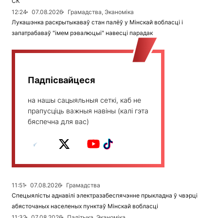
СК
12:24
07.08.2026
Грамадства, Эканоміка
Лукашэнка раскрытыкаваў стан палёў у Мінскай вобласці і
запатрабаваў "імем рэвалюцыі" навесці парадак
Падпісвайцеся
на нашы сацыяльныя сеткі, каб не
прапусціць важныя навіны (калі гэта
бяспечна для вас)
11:51
07.08.2026
Грамадства
Спецыялісты аднавілі электразабеспячэнне прыкладна ў чвэрці
абясточаных населеных пунктаў Мінскай вобласці
11:32
07.08.2026
Палітыка, Эканоміка