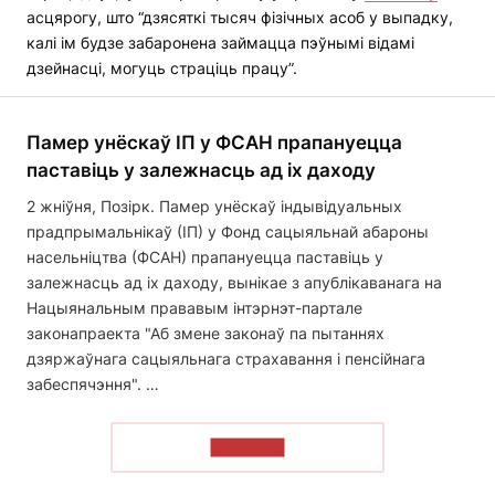
асцярогу, што “дзясяткі тысяч фізічных асоб у выпадку,
калі ім будзе забаронена займацца пэўнымі відамі
дзейнасці, могуць страціць працу”.
Памер унёскаў ІП у ФСАН прапануецца
паставіць у залежнасць ад іх даходу
2 жніўня, Позірк. Памер унёскаў індывідуальных
прадпрымальнікаў (ІП) у Фонд сацыяльнай абароны
насельніцтва (ФСАН) прапануецца паставіць у
залежнасць ад іх даходу, вынікае з апублікаванага на
Нацыянальным прававым інтэрнэт-партале
законапраекта "Аб змене законаў па пытаннях
дзяржаўнага сацыяльнага страхавання і пенсійнага
забеспячэння". …
ЧЫТАЦЬ