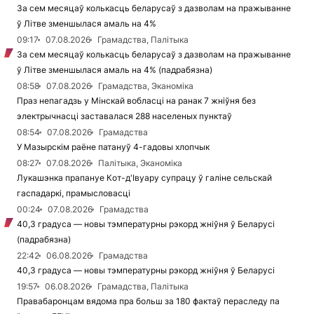
За сем месяцаў колькасць беларусаў з дазволам на пражыванне
ў Літве зменшылася амаль на 4%
09:17
07.08.2026
Грамадства, Палітыка
За сем месяцаў колькасць беларусаў з дазволам на пражыванне
ў Літве зменшылася амаль на 4% (падрабязна)
08:58
07.08.2026
Грамадства, Эканоміка
Праз непагадзь у Мінскай вобласці на ранак 7 жніўня без
электрычнасці заставалася 288 населеных пунктаў
08:54
07.08.2026
Грамадства
У Мазырскім раёне патануў 4-гадовы хлопчык
08:27
07.08.2026
Палітыка, Эканоміка
Лукашэнка прапануе Кот-д'Івуару супрацу ў галіне сельскай
гаспадаркі, прамысловасці
00:24
07.08.2026
Грамадства
40,3 градуса — новы тэмпературны рэкорд жніўня ў Беларусі
(падрабязна)
22:42
06.08.2026
Грамадства
40,3 градуса — новы тэмпературны рэкорд жніўня ў Беларусі
19:57
06.08.2026
Грамадства, Палітыка
Правабаронцам вядома пра больш за 180 фактаў пераследу па