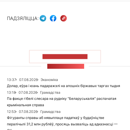
ПАДЗЯЛІЦЦА:
ПАКАЗАЦЬ БОЛЬШ
СТУЖКА НАВІН
13:37
07.08.2026
Эканоміка
Долар, еўра і юань падаражэлі на апошніх біржавых таргах тыдня
13:18
07.08.2026
Грамадства
Па факце гібелі слесара на рудніку "Беларуськалія" распачатая
крымінальная справа
12:53
07.08.2026
Грамадства
Фігуранты справы аб нявыплаце падаткаў у будаўніцтве
пералічылі 31,2 млн рублёў, просяць вызваліць ад адказнасці —