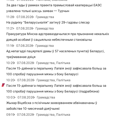
За два гады ў рамках праекта прамысловай кааперацыі ЕАЭС
ухвалена толькі шэсць заявак — Турчын
11:26
07.08.2026
Грамадства
На рудніку "Беларуськалія" загінуў 29-гадовы слесар
11:21
07.08.2026
Грамадства
Пракуратура Мінска адсправаздачылася пра прызнанне некалькіх
дзяцей асобамі ў сацыяльна небяспечным становішчы
11:16
07.08.2026
Грамадства
Ад непагадзі пацярпелі дамы ў 57 населеных пунктаў Беларусі,
траўмаванае дзіця
10:29
07.08.2026
Грамадства, Палітыка
Пасля 15-дзённага перапынку Латвія зноў зафіксавала больш за
100 спробаў парушэння мяжы з боку Беларусі
10:20
07.08.2026
Грамадства, Палітыка
Пасля 15-дзённага перапынку Латвія зноў зафіксавала больш за
100 спробаў парушэння мяжы з боку Беларусі (падрабязна)
10:03
07.08.2026
Грамадства
Жыхар Віцебска з псіхічным захворваннем абвінавачаны ў
забойстве 10-месячнай дзяўчынкі
09:19
07.08.2026
Грамадства, Палітыка