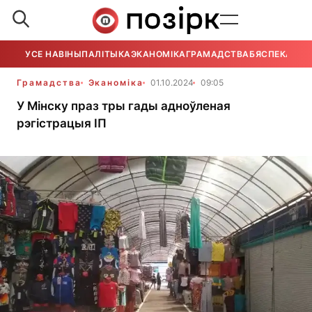
УСЕ НАВІНЫ
ПАЛІТЫКА
ЭКАНОМІКА
ГРАМАДСТВА
БЯСПЕКА
УСЕ
Грамадства
Эканоміка
01.10.2024
09:05
У Мінску праз тры гады адноўленая
рэгістрацыя ІП