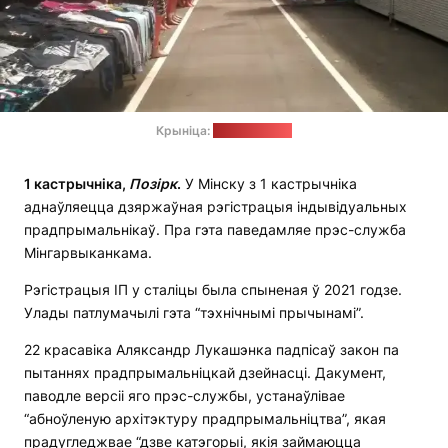
Крыніца:
belnovosti.by
1 кастрычніка,
Позірк
.
У Мінску з 1 кастрычніка
аднаўляецца дзяржаўная рэгістрацыя індывідуальных
прадпрымальнікаў. Пра гэта паведамляе прэс-служба
Мінгарвыканкама.
Рэгістрацыя ІП у сталіцы была спыненая ў 2021 годзе.
Улады патлумачылі гэта “тэхнічнымі прычынамі”.
22 красавіка Аляксандр Лукашэнка падпісаў закон па
пытаннях прадпрымальніцкай дзейнасці. Дакумент,
паводле версіі яго прэс-службы, устанаўлівае
“абноўленую архітэктуру прадпрымальніцтва”, якая
прадугледжвае “дзве катэгорыі, якія займаюцца