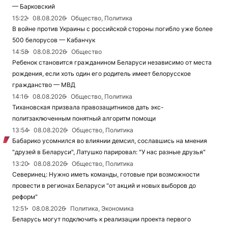
— Барковский
15:22
08.08.2026
Общество, Политика
В войне против Украины с российской стороны погибло уже более
500 белорусов — Кабанчук
14:58
08.08.2026
Общество
Ребенок становится гражданином Беларуси независимо от места
рождения, если хоть один его родитель имеет белорусское
гражданство — МВД
14:16
08.08.2026
Общество, Политика
Тихановская призвала правозащитников дать экс-
политзаключенным понятный алгоритм помощи
13:54
08.08.2026
Общество, Политика
Бабарико усомнился во влиянии демсил, сославшись на мнения
"друзей в Беларуси", Латушко парировал: "У нас разные друзья"
13:20
08.08.2026
Общество, Политика
Северинец: Нужно иметь команды, готовые при возможности
провести в регионах Беларуси "от акций и новых выборов до
реформ"
12:51
08.08.2026
Политика, Экономика
Беларусь могут подключить к реализации проекта первого