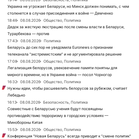
Украина не угрожает Беларуси, но Минск должен понимать, с чем
столкнется в случае присоединения к войне — Демченко
18:46
08.08.2026
Общество, Политика
Дедок за жесткую люстрацию после смены власти в Беларуси,
Турарбекова — против
17:43
08.08.2026
Политика
Беларусь до сих пор не уведомила Euronews о признании
телеканала "экстремистским" и не аргументировала решение
17:08
08.08.2026
Общество, Политика
Легализация белорусов, увековечение памяти понятны для
мирного времени, но в Украине война — посол Чорногор
16:32
08.08.2026
Общество, Политика
Нужны идеи, чтобы расшевелить белорусов за рубежом, считает
Лебедько
16:13
08.08.2026
Безопасность, Политика
Совместные с Беларусью учения будут посвящены
противодействию терроризму в городских условиях —
Минобороны Китая
15:53
08.08.2026
Общество, Политика
Конференция "Новая Беларусь" всегда приводит к "смене политик"