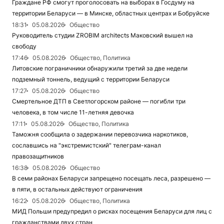
Граждане РФ смогут проголосовать на выборах в Госдуму на
территории Беларуси — в Минске, областных центрах и Бобруйске
18:31
05.08.2026
Общество
Руководитель студии ZROBIM architects Маковский вышел на
свободу
17:46
05.08.2026
Общество, Политика
Литовские пограничники обнаружили третий за две недели
подземный тоннель, ведущий с территории Беларуси
17:27
05.08.2026
Общество
Смертельное ДТП в Светлогорском районе — погибли три
человека, в том числе 11-летняя девочка
17:11
05.08.2026
Общество, Политика
Таможня сообщила о задержании перевозчика наркотиков,
сославшись на "экстремистский" телеграм-канал
правозащитников
16:38
05.08.2026
Общество
В семи районах Беларуси запрещено посещать леса, разрешено —
в пяти, в остальных действуют ограничения
16:22
05.08.2026
Общество, Политика
МИД Польши предупредил о рисках посещения Беларуси для лиц с
гражданствами двух стран