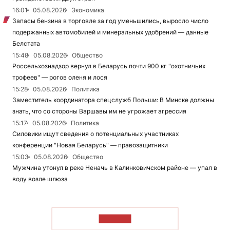
16:01
05.08.2026
Экономика
Запасы бензина в торговле за год уменьшились, выросло число
подержанных автомобилей и минеральных удобрений — данные
Белстата
15:48
05.08.2026
Общество
Россельхознадзор вернул в Беларусь почти 900 кг "охотничьих
трофеев" — рогов оленя и лося
15:28
05.08.2026
Политика
Заместитель координатора спецслужб Польши: В Минске должны
знать, что со стороны Варшавы им не угрожает агрессия
15:17
05.08.2026
Политика
Силовики ищут сведения о потенциальных участниках
конференции "Новая Беларусь" — правозащитники
15:03
05.08.2026
Общество
Мужчина утонул в реке Неначь в Калинковичском районе — упал в
воду возле шлюза
ЧИТАТЬ