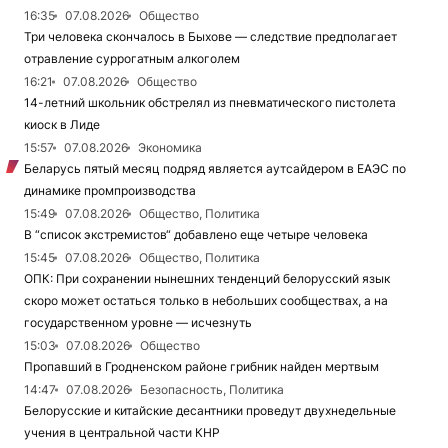
16:35
07.08.2026
Общество
Три человека скончалось в Быхове — следствие предполагает
отравление суррогатным алкоголем
16:21
07.08.2026
Общество
14-летний школьник обстрелял из пневматического пистолета
киоск в Лиде
15:57
07.08.2026
Экономика
Беларусь пятый месяц подряд является аутсайдером в ЕАЭС по
динамике промпроизводства
15:49
07.08.2026
Общество, Политика
В “список экстремистов“ добавлено еще четыре человека
15:45
07.08.2026
Общество, Политика
ОПК: При сохранении нынешних тенденций белорусский язык
скоро может остаться только в небольших сообществах, а на
государственном уровне — исчезнуть
15:03
07.08.2026
Общество
Пропавший в Гродненском районе грибник найден мертвым
14:47
07.08.2026
Безопасность, Политика
Белорусские и китайские десантники проведут двухнедельные
учения в центральной части КНР