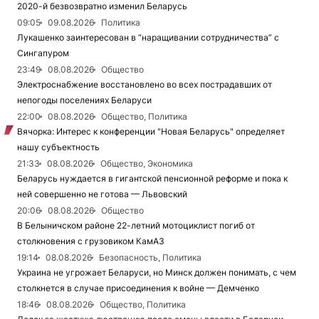
2020-й безвозвратно изменил Беларусь
09:05
09.08.2026
Политика
Лукашенко заинтересован в “наращивании сотрудничества” с
Сингапуром
23:49
08.08.2026
Общество
Электроснабжение восстановлено во всех пострадавших от
непогоды поселениях Беларуси
22:00
08.08.2026
Общество, Политика
Вячорка: Интерес к конференции "Новая Беларусь" определяет
нашу субъектность
21:33
08.08.2026
Общество, Экономика
Беларусь нуждается в гигантской пенсионной реформе и пока к
ней совершенно не готова — Львовский
20:06
08.08.2026
Общество
В Белыничском районе 22-летний мотоциклист погиб от
столкновения с грузовиком КамАЗ
19:14
08.08.2026
Безопасность, Политика
Украина не угрожает Беларуси, но Минск должен понимать, с чем
столкнется в случае присоединения к войне — Демченко
18:46
08.08.2026
Общество, Политика