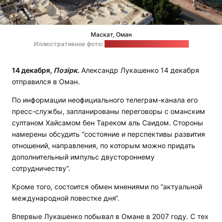
Маскат, Оман
Иллюстративное фото:
Gilles Gravier / unsplash.com
14 декабря,
Позірк
.
Александр Лукашенко 14 декабря
отправился в Оман.
По информации неофициального телеграм-канала его
пресс-службы, запланированы переговоры с оманским
султаном Хайсамом бен Тареком аль Саидом. Стороны
намерены обсудить “состояние и перспективы развития
отношений, направления, по которым можно придать
дополнительный импульс двустороннему
сотрудничеству“.
Кроме того, состоится обмен мнениями по “актуальной
международной повестке дня“.
Впервые Лукашенко побывал в Омане в 2007 году. С тех