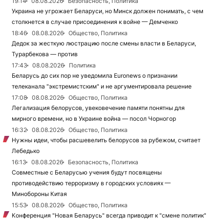
19:14
08.08.2026
Безопасность, Политика
Украина не угрожает Беларуси, но Минск должен понимать, с чем
столкнется в случае присоединения к войне — Демченко
18:46
08.08.2026
Общество, Политика
Дедок за жесткую люстрацию после смены власти в Беларуси,
Турарбекова — против
17:43
08.08.2026
Политика
Беларусь до сих пор не уведомила Euronews о признании
телеканала "экстремистским" и не аргументировала решение
17:08
08.08.2026
Общество, Политика
Легализация белорусов, увековечение памяти понятны для
мирного времени, но в Украине война — посол Чорногор
16:32
08.08.2026
Общество, Политика
Нужны идеи, чтобы расшевелить белорусов за рубежом, считает
Лебедько
16:13
08.08.2026
Безопасность, Политика
Совместные с Беларусью учения будут посвящены
противодействию терроризму в городских условиях —
Минобороны Китая
15:53
08.08.2026
Общество, Политика
Конференция "Новая Беларусь" всегда приводит к "смене политик"