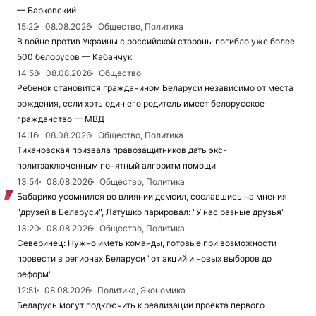
— Барковский
15:22
08.08.2026
Общество, Политика
В войне против Украины с российской стороны погибло уже более
500 белорусов — Кабанчук
14:58
08.08.2026
Общество
Ребенок становится гражданином Беларуси независимо от места
рождения, если хоть один его родитель имеет белорусское
гражданство — МВД
14:16
08.08.2026
Общество, Политика
Тихановская призвала правозащитников дать экс-
политзаключенным понятный алгоритм помощи
13:54
08.08.2026
Общество, Политика
Бабарико усомнился во влиянии демсил, сославшись на мнения
"друзей в Беларуси", Латушко парировал: "У нас разные друзья"
13:20
08.08.2026
Общество, Политика
Северинец: Нужно иметь команды, готовые при возможности
провести в регионах Беларуси "от акций и новых выборов до
реформ"
12:51
08.08.2026
Политика, Экономика
Беларусь могут подключить к реализации проекта первого