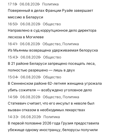
17:18
06.08.2026
Политика
Поверенный в делах Франции Руайе завершает
миссию в Беларуси
16:50
06.08.2026
Общество
Направлено в суд коррупционное дело директора
лесхоза в Могилеве
16:41
06.08.2026
Общество, Политика
Из Мьянмы возвращена удерживаемая белоруска
15:43
06.08.2026
Общество
В 21 районе Беларуси запрещено посещать леса,
полностью разрешено — лишь в двух
15:04
06.08.2026
Общество
В Сенненском районе 62-летняя женщина угрожала
убить сожителя — возбуждено уголовное дело
14:56
06.08.2026
Общество, Политика
Статкевич считает, что его инсульт в неволе был
вызван отказом в необходимых лекарствах
14:33
06.08.2026
Политика
В первой половине 2026 года Грузия предоставила
убежище одному иностранцу, белорусы получили