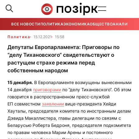
ВСЕ НОВОСТИ
ПОЛИТИКА
ЭКОНОМИКА
ОБЩЕСТВО
АНАЛИТИКА
Политика
15.12.2021
15:58
Депутаты Европарламента: Приговоры по
“делу Тихановского“ свидетельствуют о
растущем страхе режима перед
собственным народом
15 декабря.
В Европарламенте возмущены вынесенными
14 декабря
приговорами
по “делу Тихановского“. Об этом
говорится в распространенном пресс-службой
ЕП совместном
заявлении
вице-президента Хейди
Хауталы, председателя комитета по иностранным делам
Дэвида Макаллистера, главы делегации по связям с
Беларусью Роберта Бедроня, председателя подкомитета
по правам человека Марии Арены и постоянного