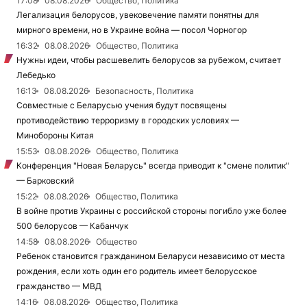
17:08
08.08.2026
Общество, Политика
Легализация белорусов, увековечение памяти понятны для
мирного времени, но в Украине война — посол Чорногор
16:32
08.08.2026
Общество, Политика
Нужны идеи, чтобы расшевелить белорусов за рубежом, считает
Лебедько
16:13
08.08.2026
Безопасность, Политика
Совместные с Беларусью учения будут посвящены
противодействию терроризму в городских условиях —
Минобороны Китая
15:53
08.08.2026
Общество, Политика
Конференция "Новая Беларусь" всегда приводит к "смене политик"
— Барковский
15:22
08.08.2026
Общество, Политика
В войне против Украины с российской стороны погибло уже более
500 белорусов — Кабанчук
14:58
08.08.2026
Общество
Ребенок становится гражданином Беларуси независимо от места
рождения, если хоть один его родитель имеет белорусское
гражданство — МВД
14:16
08.08.2026
Общество, Политика