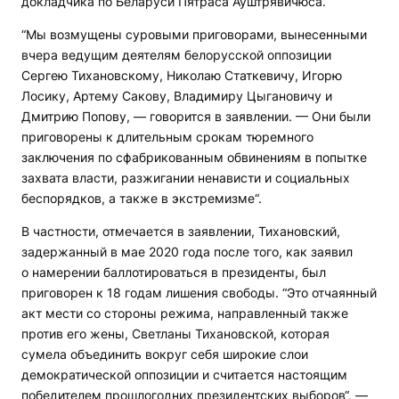
докладчика по Беларуси Пятраса Ауштрявичюса.
“Мы возмущены суровыми приговорами, вынесенными
вчера ведущим деятелям белорусской оппозиции
Сергею Тихановскому, Николаю Статкевичу, Игорю
Лосику, Артему Сакову, Владимиру Цыгановичу и
Дмитрию Попову, — говорится в заявлении. — Они были
приговорены к длительным срокам тюремного
заключения по сфабрикованным обвинениям в попытке
захвата власти, разжигании ненависти и социальных
беспорядков, а также в экстремизме“.
В частности, отмечается в заявлении, Тихановский,
задержанный в мае 2020 года после того, как заявил
о намерении баллотироваться в президенты, был
приговорен к 18 годам лишения свободы. “Это отчаянный
акт мести со стороны режима, направленный также
против его жены, Светланы Тихановской, которая
сумела объединить вокруг себя широкие слои
демократической оппозиции и считается настоящим
победителем прошлогодних президентских выборов“, —