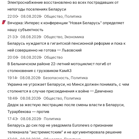
Электроснабжение восстановлено во всех пострадавших от
непогоды поселениях Беларуси
22:00
08.08.2026
Общество, Политика
Вячорка: Интерес к конференции "Новая Беларусь" определяет
нашу субъектность
21:33
08.08.2026
Общество, Экономика
Беларусь нуждается в гигантской пенсионной реформе и пока к
ней совершенно не готова — Львовский
20:06
08.08.2026
Общество
В Белыничском районе 22-летний мотоциклист погиб от
столкновения с грузовиком КамАЗ
19:14
08.08.2026
Безопасность, Политика
Украина не угрожает Беларуси, но Минск должен понимать, с чем
столкнется в случае присоединения к войне — Демченко
18:46
08.08.2026
Общество, Политика
Дедок за жесткую люстрацию после смены власти в Беларуси,
Турарбекова — против
17:43
08.08.2026
Политика
Беларусь до сих пор не уведомила Euronews о признании
телеканала "экстремистским" и не аргументировала решение