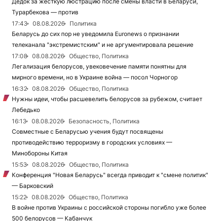
Дедок за жесткую люстрацию после смены власти в Беларуси,
Турарбекова — против
17:43
08.08.2026
Политика
Беларусь до сих пор не уведомила Euronews о признании
телеканала "экстремистским" и не аргументировала решение
17:08
08.08.2026
Общество, Политика
Легализация белорусов, увековечение памяти понятны для
мирного времени, но в Украине война — посол Чорногор
16:32
08.08.2026
Общество, Политика
Нужны идеи, чтобы расшевелить белорусов за рубежом, считает
Лебедько
16:13
08.08.2026
Безопасность, Политика
Совместные с Беларусью учения будут посвящены
противодействию терроризму в городских условиях —
Минобороны Китая
15:53
08.08.2026
Общество, Политика
Конференция "Новая Беларусь" всегда приводит к "смене политик"
— Барковский
15:22
08.08.2026
Общество, Политика
В войне против Украины с российской стороны погибло уже более
500 белорусов — Кабанчук