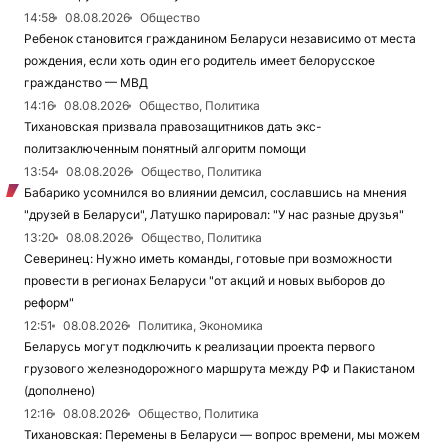
14:58
08.08.2026
Общество
Ребенок становится гражданином Беларуси независимо от места
рождения, если хоть один его родитель имеет белорусское
гражданство — МВД
14:16
08.08.2026
Общество, Политика
Тихановская призвала правозащитников дать экс-
политзаключенным понятный алгоритм помощи
13:54
08.08.2026
Общество, Политика
Бабарико усомнился во влиянии демсил, сославшись на мнения
"друзей в Беларуси", Латушко парировал: "У нас разные друзья"
13:20
08.08.2026
Общество, Политика
Северинец: Нужно иметь команды, готовые при возможности
провести в регионах Беларуси "от акций и новых выборов до
реформ"
12:51
08.08.2026
Политика, Экономика
Беларусь могут подключить к реализации проекта первого
грузового железнодорожного маршрута между РФ и Пакистаном
(дополнено)
12:16
08.08.2026
Общество, Политика
Тихановская: Перемены в Беларуси — вопрос времени, мы можем