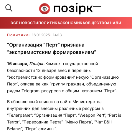
ВСЕ НОВОСТИ
ПОЛИТИКА
ЭКОНОМИКА
ОБЩЕСТВО
АНАЛИТИКА
Политика
16.01.2025
14:13
“Организация “Перт“ признана
“экстремистским формированием“
16 января,
Позірк.
Комитет государственной
безопасности 13 января внес в перечень
“экстремистских формирований“ некую “Организацию
Перт“, описав ее как “группу граждан, объединенную
рядом Telegram-ресурсов с общим названием “Перт“.
В обновленный список на сайте Министерства
внутренних дел внесены различные ресурсы в
“Телеграме“: “Организация “Перт“, “Weapon Pert“, “Pert is
Terror“, “Переходник Перта“, “Меню Перта“, “Чат B&H
Belarus“, “Перт“ админы“.