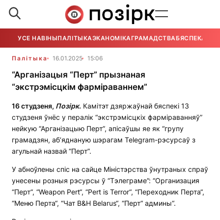
УСЕ НАВІНЫ
ПАЛІТЫКА
ЭКАНОМІКА
ГРАМАДСТВА
БЯСПЕКА
УСЕ
Палітыка
16.01.2025
15:06
“Арганізацыя “Перт” прызнаная
“экстрэмісцкім фарміраваннем”
16 студзеня,
Позірк
.
Камітэт дзяржаўнай бяспекі 13
студзеня ўнёс у пералік “экстрэмісцкіх фарміраванняў”
нейкую “Арганізацыю Перт”, апісаўшы яе як “групу
грамадзян, аб’яднаную шэрагам Telegram-рэсурсаў з
агульнай назвай “Перт”.
У абноўлены спіс на сайце Міністэрства ўнутраных спраў
унесены розныя рэсурсы ў “Тэлеграме”: “Организация
“Перт“, “Weapon Pert“, “Pert is Terror“, “Переходник Перта“,
“Меню Перта“, “Чат B&H Belarus“, “Перт“ админы“.