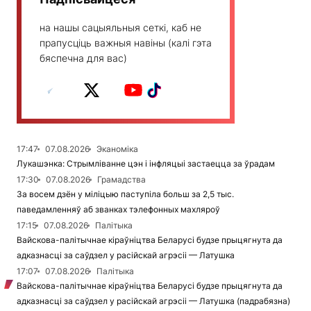
на нашы сацыяльныя сеткі, каб не
прапусціць важныя навіны (калі гэта
бяспечна для вас)
17:47
07.08.2026
Эканоміка
Лукашэнка: Стрымліванне цэн і інфляцыі застаецца за ўрадам
17:30
07.08.2026
Грамадства
За восем дзён у міліцыю паступіла больш за 2,5 тыс.
паведамленняў аб званках тэлефонных махляроў
17:15
07.08.2026
Палітыка
Вайскова-палітычнае кіраўніцтва Беларусі будзе прыцягнута да
адказнасці за саўдзел у расійскай агрэсіі — Латушка
17:07
07.08.2026
Палітыка
Вайскова-палітычнае кіраўніцтва Беларусі будзе прыцягнута да
адказнасці за саўдзел у расійскай агрэсіі — Латушка (падрабязна)