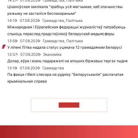
14:27
07.08.2026
Грамадства, Палітыка
Ціханоўская заклікала "зрабіць усё магчымае, каб злачынствы
рэжыму не засталіся беспакаранымі"
14:19
07.08.2026
Грамадства, Палітыка
Міжнародная і Еўрапейская федэрацыі журналістаў патрабуюць
спыніць пераслед прадстаўнікоў беларускай медыясферы
13:58
07.08.2026
Грамадства, Палітыка
У ліпені Літва надала статус уцекача 12 грамадзянам Беларусі
13:37
07.08.2026
Эканоміка
Долар, еўра і юань падаражэлі на апошніх біржавых таргах тыдня
13:18
07.08.2026
Грамадства
Па факце гібелі слесара на рудніку "Беларуськалія" распачатая
крымінальная справа
ЧЫТАЦЬ