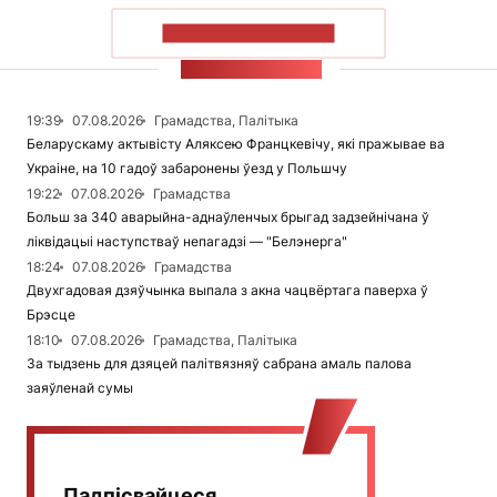
ПАКАЗАЦЬ БОЛЬШ
СТУЖКА НАВІН
19:39
07.08.2026
Грамадства, Палітыка
Беларускаму актывісту Аляксею Францкевічу, які пражывае ва
Украіне, на 10 гадоў забаронены ўезд у Польшчу
19:22
07.08.2026
Грамадства
Больш за 340 аварыйна-аднаўленчых брыгад задзейнічана ў
ліквідацыі наступстваў непагадзі — "Белэнерга"
18:24
07.08.2026
Грамадства
Двухгадовая дзяўчынка выпала з акна чацвёртага паверха ў
Брэсце
18:10
07.08.2026
Грамадства, Палітыка
За тыдзень для дзяцей палітвязняў сабрана амаль палова
заяўленай сумы
Падпісвайцеся