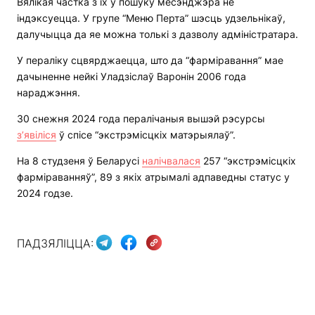
Вялікая частка з іх у пошуку месэнджэра не
індэксуецца. У групе “Меню Перта” шэсць удзельнікаў,
далучыцца да яе можна толькі з дазволу адміністратара.
У пераліку сцвярджаецца, што да “фарміравання” мае
дачыненне нейкі Уладзіслаў Варонін 2006 года
нараджэння.
30 снежня 2024 года пералічаныя вышэй рэсурсы
з’явіліся
ў спісе “экстрэмісцкіх матэрыялаў”.
На 8 студзеня ў Беларусі
налічвалася
257 “экстрэмісцкіх
фарміраванняў”, 89 з якіх атрымалі адпаведны статус у
2024 годзе.
ПАДЗЯЛІЦЦА: