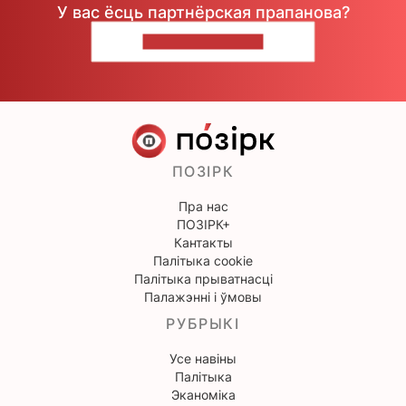
У вас ёсць партнёрская прапанова?
НАПІШЫЦЕ НАМ
ПОЗІРК
Пра нас
ПОЗІРК+
Кантакты
Палітыка cookie
Палітыка прыватнасці
Палажэнні і ўмовы
РУБРЫКІ
Усе навіны
Палітыка
Эканоміка