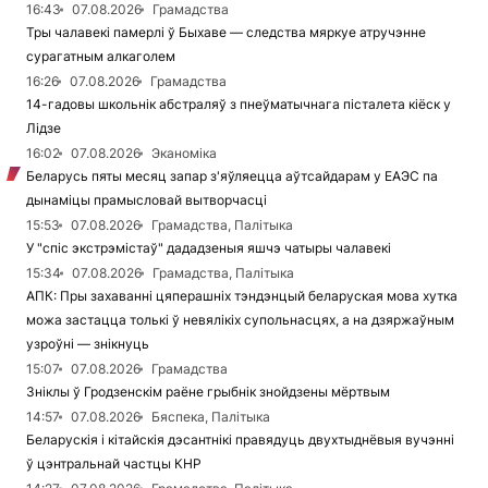
16:43
07.08.2026
Грамадства
Тры чалавекі памерлі ў Быхаве — следства мяркуе атручэнне
сурагатным алкаголем
16:26
07.08.2026
Грамадства
14-гадовы школьнік абстраляў з пнеўматычнага пісталета кіёск у
Лідзе
16:02
07.08.2026
Эканоміка
Беларусь пяты месяц запар з'яўляецца аўтсайдарам у ЕАЭС па
дынаміцы прамысловай вытворчасці
15:53
07.08.2026
Грамадства, Палітыка
У "спіс экстрэмістаў" дададзеныя яшчэ чатыры чалавекі
15:34
07.08.2026
Грамадства, Палітыка
АПК: Пры захаванні цяперашніх тэндэнцый беларуская мова хутка
можа застацца толькі ў невялікіх супольнасцях, а на дзяржаўным
узроўні — знікнуць
15:07
07.08.2026
Грамадства
Зніклы ў Гродзенскім раёне грыбнік знойдзены мёртвым
14:57
07.08.2026
Бяспека, Палітыка
Беларускія і кітайскія дэсантнікі правядуць двухтыднёвыя вучэнні
ў цэнтральнай частцы КНР