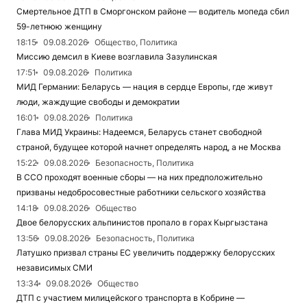
Смертельное ДТП в Сморгонском районе — водитель мопеда сбил
59-летнюю женщину
18:15
09.08.2026
Общество, Политика
Миссию демсил в Киеве возглавила Зазулинская
17:51
09.08.2026
Политика
МИД Германии: Беларусь — нация в сердце Европы, где живут
люди, жаждущие свободы и демократии
16:01
09.08.2026
Политика
Глава МИД Украины: Надеемся, Беларусь станет свободной
страной, будущее которой начнет определять народ, а не Москва
15:22
09.08.2026
Безопасность, Политика
В ССО проходят военные сборы — на них предположительно
призваны недобросовестные работники сельского хозяйства
14:18
09.08.2026
Общество
Двое белорусских альпинистов пропало в горах Кыргызстана
13:56
09.08.2026
Безопасность, Политика
Латушко призвал страны ЕС увеличить поддержку белорусских
независимых СМИ
13:34
09.08.2026
Общество
ДТП с участием милицейского транспорта в Кобрине —