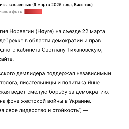
итзаключенных (9 марта 2025 года, Вильнюс)
ивное фото:
"Позірк"
ия Норвегии (Høyre) на съезде 22 марта
ебрекке в области демократии и прав
одного кабинета Светлану Тихановскую,
айте.
усского демлидера поддержал независимый
толога, писательницы и политика Янне
ская ведет смелую борьбу за демократию.
на фоне жестокой войны в Украине.
а свое лидерство и стойкость“, —