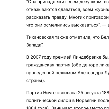
“Она принадлежит всем девушкам, в
отказываются сдаваться, всем журна
рассказать правду. Многих приговори
что они осмелились высказаться“, — 
Тихановская также отметила, что Бе
Запада“.
В 2007 году премией Линдебрекке б
гражданская партия (обе де-юре лик
проведенной режимом Александра Лу
страны).
Партия Høyre основана 25 августа 18
политической силой в Норвегии после
1884 года). Занимает второе место по