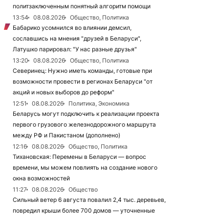
политзаключенным понятный алгоритм помощи
13:54
08.08.2026
Общество, Политика
Бабарико усомнился во влиянии демсил,
сославшись на мнения "друзей в Беларуси",
Латушко парировал: "У нас разные друзья"
13:20
08.08.2026
Общество, Политика
Северинец: Нужно иметь команды, готовые при
возможности провести в регионах Беларуси "от
акций и новых выборов до реформ"
12:51
08.08.2026
Политика, Экономика
Беларусь могут подключить к реализации проекта
первого грузового железнодорожного маршрута
между РФ и Пакистаном (дополнено)
12:16
08.08.2026
Общество, Политика
Тихановская: Перемены в Беларуси — вопрос
времени, мы можем повлиять на создание нового
окна возможностей
11:27
08.08.2026
Общество
Сильный ветер 6 августа повалил 2,4 тыс. деревьев,
повредил крыши более 700 домов — уточненные