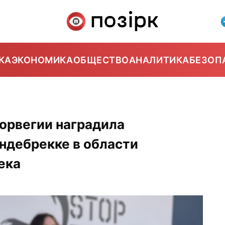
КА
ЭКОНОМИКА
ОБЩЕСТВО
АНАЛИТИКА
БЕЗОП
орвегии наградила
ндебрекке в области
ека