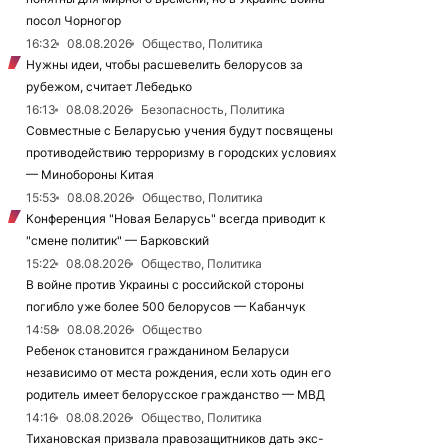
посол Чорногор
16:32
08.08.2026
Общество, Политика
Нужны идеи, чтобы расшевелить белорусов за
рубежом, считает Лебедько
16:13
08.08.2026
Безопасность, Политика
Совместные с Беларусью учения будут посвящены
противодействию терроризму в городских условиях
— Минобороны Китая
15:53
08.08.2026
Общество, Политика
Конференция "Новая Беларусь" всегда приводит к
"смене политик" — Барковский
15:22
08.08.2026
Общество, Политика
В войне против Украины с российской стороны
погибло уже более 500 белорусов — Кабанчук
14:58
08.08.2026
Общество
Ребенок становится гражданином Беларуси
независимо от места рождения, если хоть один его
родитель имеет белорусское гражданство — МВД
14:16
08.08.2026
Общество, Политика
Тихановская призвала правозащитников дать экс-