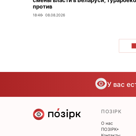
смены власти в Беларуси, Турарбек
против
18:46
08.08.2026
П
У вас е
ПОЗІРК
О нас
ПОЗІРК+
Контакты