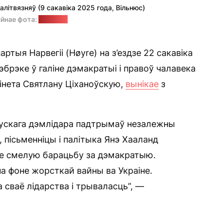
літвязняў (9 сакавіка 2025 года, Вільнюс)
йнае фота:
"Позірк"
ртыя Нарвегіі (Høyre) на з’ездзе 22 сакавіка
эбрэке ў галіне дэмакратыі і правоў чалавека
бінета Святлану Ціханоўскую,
вынікае
з
ускага дэмлідара падтрымаў незалежны
 пісьменніцы і палітыка Янэ Хааланд
зе смелую барацьбу за дэмакратыю.
на фоне жорсткай вайны ва Украіне.
 сваё лідарства і трываласць”, —