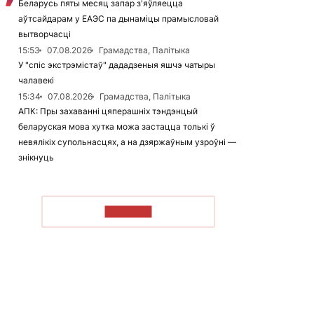
Беларусь пяты месяц запар з'яўляецца
аўтсайдарам у ЕАЭС па дынаміцы прамысловай
вытворчасці
15:53
07.08.2026
Грамадства, Палітыка
У "спіс экстрэмістаў" дададзеныя яшчэ чатыры
чалавекі
15:34
07.08.2026
Грамадства, Палітыка
АПК: Пры захаванні цяперашніх тэндэнцый
беларуская мова хутка можа застацца толькі ў
невялікіх супольнасцях, а на дзяржаўным узроўні —
знікнуць
ЧЫТАЦЬ