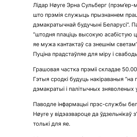
Лідар Høyre Эрна Сульберг (прэм’ер-мі
што прэмія служыць прызнаннем працы
дэмакратычнай будучыні Беларусі”. П
“штодня плаціць высокую асабістую ц
яе мужа кантактаў са знешнім светам”
Пуціна прадстаўляе для міру і свабоды
Грашовая частка прэміі складае 50.00
Гэтыя сродкі будуць накіраваныя “на
дэмакратыі і палітычных зняволеных у
Паводле інфармацыі прэс-службы бел
Høyre у відэазвароце да ўдзельнікаў з
толькі для яе.