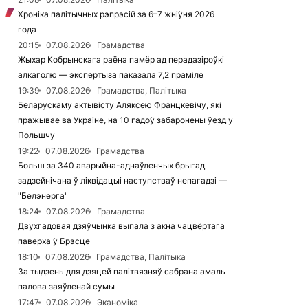
Хроніка палітычных рэпрэсій за 6–7 жніўня 2026
года
20:15
07.08.2026
Грамадства
Жыхар Кобрынскага раёна памёр ад перадазіроўкі
алкаголю — экспертыза паказала 7,2 праміле
19:39
07.08.2026
Грамадства, Палітыка
Беларускаму актывісту Аляксею Францкевічу, які
пражывае ва Украіне, на 10 гадоў забаронены ўезд у
Польшчу
19:22
07.08.2026
Грамадства
Больш за 340 аварыйна-аднаўленчых брыгад
задзейнічана ў ліквідацыі наступстваў непагадзі —
"Белэнерга"
18:24
07.08.2026
Грамадства
Двухгадовая дзяўчынка выпала з акна чацвёртага
паверха ў Брэсце
18:10
07.08.2026
Грамадства, Палітыка
За тыдзень для дзяцей палітвязняў сабрана амаль
палова заяўленай сумы
17:47
07.08.2026
Эканоміка