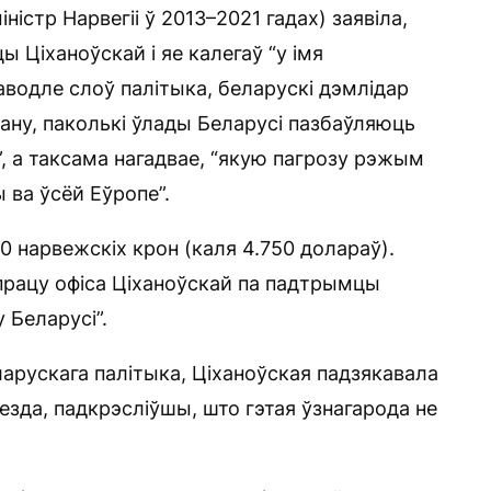
ністр Нарвегіі ў 2013–2021 гадах) заявіла,
 Ціханоўскай і яе калегаў “у імя
аводле слоў палітыка, беларускі дэмлідар
ану, паколькі ўлады Беларусі пазбаўляюць
, а таксама нагадвае, “якую пагрозу рэжым
 ва ўсёй Еўропе”.
0 нарвежскіх крон (каля 4.750 долараў).
 працу офіса Ціханоўскай па падтрымцы
 Беларусі”.
арускага палітыка, Ціханоўская падзякавала
’езда, падкрэсліўшы, што гэтая ўзнагарода не