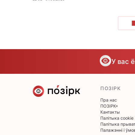
У вас 
ПОЗІРК
Пра нас
ПОЗІРК+
Кантакты
Палітыка cookie
Палітыка прыват
Палажэнні і ўмо