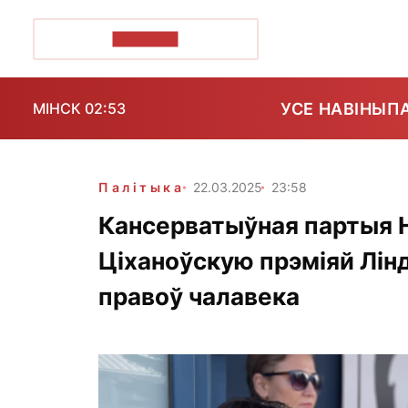
ПОЗІРК+
УСЕ НАВІНЫ
П
МІНСК 02:53
Палітыка
22.03.2025
23:58
Кансерватыўная партыя Н
Ціханоўскую прэміяй Лінд
правоў чалавека