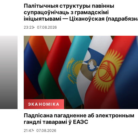
Палітычныя структуры павінны
супрацоўнічаць з грамадскімі
ініцыятывамі — Ціханоўская (падрабязн
23:23
07.08.2026
ЭКАНОМІКА
Падпісана пагадненне аб электронным
гандлі таварамі ў ЕАЭС
21:47
07.08.2026