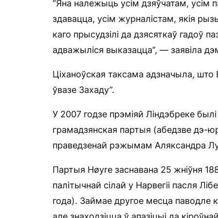
“Яна належыць усім дзяўчатам, усім
здавацца, усім журналістам, якія рыз
каго прысудзілі да дзясяткаў гадоў па
адважыліся выказацца”, — заявіла дэ
Ціханоўская таксама адзначыла, што
ўвазе Захаду”.
У 2007 годзе прэміяй Ліндэбреке был
грамадзянская партыя (абедзве дэ-юр
праведзенай рэжымам Аляксандра Лук
Партыя Høyre заснавана 25 жніўня 188
палітычнай сілай у Нарвегіі пасля Ліб
года). Займае другое месца паводле к
але знаходзіцца ў апазіцыі да кіроўн