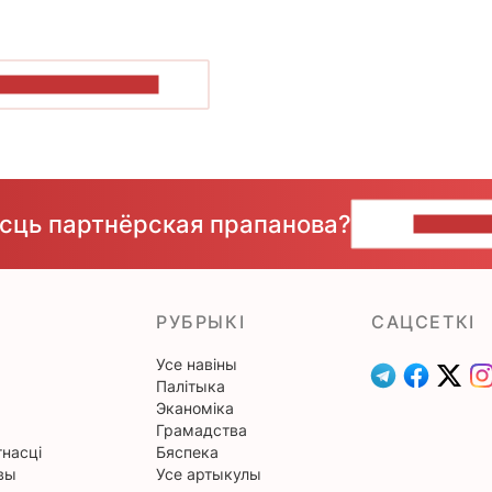
ПАКАЗАЦЬ БОЛЬШ
ёсць партнёрская прапанова?
НАПІШЫ
РУБРЫКІ
САЦСЕТКІ
Усе навіны
Палітыка
Эканоміка
Грамадства
насці
Бяспека
вы
Усе артыкулы