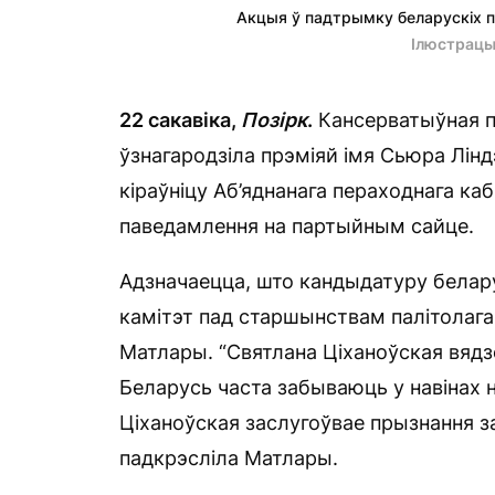
Акцыя ў падтрымку беларускіх па
Ілюстрацы
22 сакавіка,
Позірк
.
Кансерватыўная па
ўзнагародзіла прэміяй імя Сьюра Лінд
кіраўніцу Аб’яднанага пераходнага ка
паведамлення на партыйным сайце.
Адзначаецца, што кандыдатуру белар
камітэт пад старшынствам палітолага,
Матлары. “Святлана Ціханоўская вяд
Беларусь часта забываюць у навінах 
Ціханоўская заслугоўвае прызнання за
падкрэсліла Матлары.