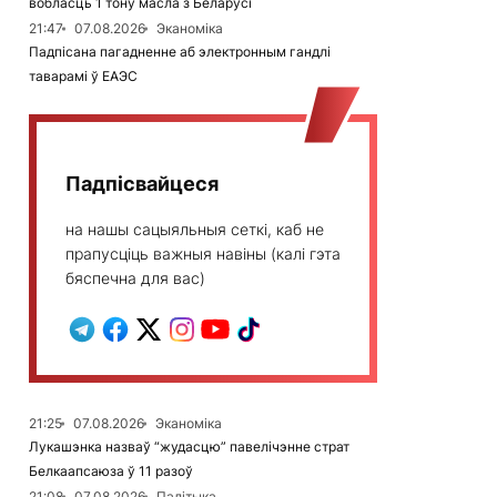
вобласць 1 тону масла з Беларусі
21:47
07.08.2026
Эканоміка
Падпісана пагадненне аб электронным гандлі
таварамі ў ЕАЭС
Падпісвайцеся
на нашы сацыяльныя сеткі, каб не
прапусціць важныя навіны (калі гэта
бяспечна для вас)
21:25
07.08.2026
Эканоміка
Лукашэнка назваў “жудасцю” павелічэнне страт
Белкаапсаюза ў 11 разоў
21:08
07.08.2026
Палітыка