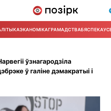
АЛІТЫКА
ЭКАНОМІКА
ГРАМАДСТВА
БЯСПЕКА
УС
арвегіі ўзнагародзіла
эбрэке ў галіне дэмакратыі і