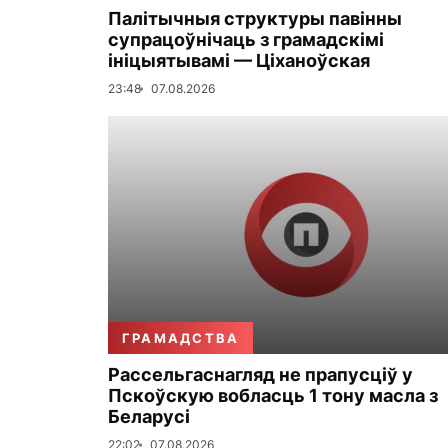
Палітычныя структуры павінны
супрацоўнічаць з грамадскімі
ініцыятывамі — Ціханоўская
23:48
07.08.2026
ГРАМАДСТВА
Рассельгаснагляд не прапусціў у
Пскоўскую вобласць 1 тону масла з
Беларусі
22:02
07.08.2026