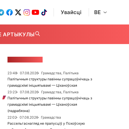
Увайсці
BE
Е АРТЫКУЛЫ
СТУЖКА НАВІН
23:48
07.08.2026
Грамадства, Палітыка
Палітычныя структуры павінны супрацоўнічаць з
грамадскімі ініцыятывамі — Ціханоўская
23:23
07.08.2026
Грамадства, Палітыка
Палітычныя структуры павінны супрацоўнічаць з
грамадскімі ініцыятывамі — Ціханоўская
(падрабязна)
22:02
07.08.2026
Грамадства
Рассельгаснагляд не прапусціў у Пскоўскую