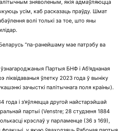
 палітычным зняволеным, якія адмаўляюцца
ыкуюць усім, каб расказаць праўду. Шмат
збаўлення волі толькі за тое, што яны
млідар.
 Беларусь “па-ранейшаму мае патрэбу ва
і ўзнагароджаныя Партыя БНФ і Аб’яднаная
э ліквідаваныя ўлетку 2023 года ў выніку
ашэнкі зачысткі палітычнага поля краіны).
4 года і з’яўляецца другой найстарэйшай
еральнай партыі (Venstre; 28 студзеня 1884
олькасці крэслаў у парламенце (36 з 169),
ай фракцыі, у якую ўваходзяць Рабочая партыя