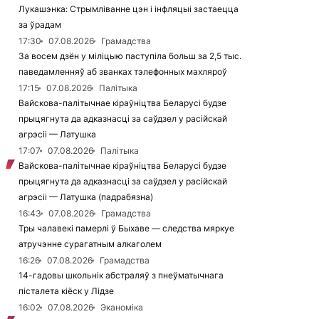
Лукашэнка: Стрымліванне цэн і інфляцыі застаецца
за ўрадам
17:30
07.08.2026
Грамадства
За восем дзён у міліцыю паступіла больш за 2,5 тыс.
паведамленняў аб званках тэлефонных махляроў
17:15
07.08.2026
Палітыка
Вайскова-палітычнае кіраўніцтва Беларусі будзе
прыцягнута да адказнасці за саўдзел у расійскай
агрэсіі — Латушка
17:07
07.08.2026
Палітыка
Вайскова-палітычнае кіраўніцтва Беларусі будзе
прыцягнута да адказнасці за саўдзел у расійскай
агрэсіі — Латушка (падрабязна)
16:43
07.08.2026
Грамадства
Тры чалавекі памерлі ў Быхаве — следства мяркуе
атручэнне сурагатным алкаголем
16:26
07.08.2026
Грамадства
14-гадовы школьнік абстраляў з пнеўматычнага
пісталета кіёск у Лідзе
16:02
07.08.2026
Эканоміка