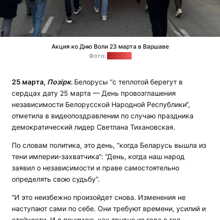
Акция ко Дню Воли 23 марта в Варшаве
Фото:
"Позірк"
25 марта,
Позірк.
Белорусы “с теплотой берегут в
сердцах дату 25 марта — День провозглашения
независимости Белорусской Народной Республики“,
отметила в видеопоздравлении по случаю праздника
демократический лидер Светлана Тихановская.
По словам политика, это день, “когда Беларусь вышла из
тени империи-захватчика“: “День, когда наш народ
заявил о независимости и праве самостоятельно
определять свою судьбу“.
“И это неизбежно произойдет снова. Изменения не
наступают сами по себе. Они требуют времени, усилий и
стойкости. И я понимаю, как трудно из года в год