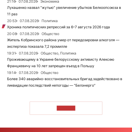
21:16
07.08.2026
Экономика
Лукашенко назвал "жутью" увеличение убытков Белкоопсоюза в
11 раз
20:53
07.08.2026
Политика
Хроника политических репрессий за 6–7 августа 2026 года
20:08
07.08.2026
Общество
Житель Кобринского района умер от передозировки алкоголя —
экспертиза показала 7,2 промилле
19:31
07.08.2026
Общество, Политика
Проживающему в Украине белорусскому активисту Алексею
Францкевичу на 10 лет запрещен въезд в Польшу
19:14
07.08.2026
Общество
Более 340 аварийно-восстановительных бригад задействовано в
ликвидации последствий непогоды — "Белэнерго"
ЧИТАТЬ