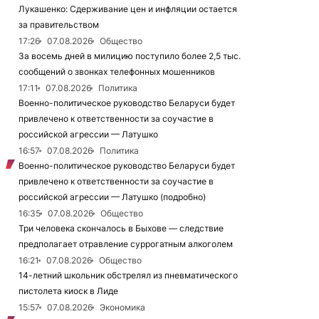
Лукашенко: Сдерживание цен и инфляции остается
за правительством
17:26
07.08.2026
Общество
За восемь дней в милицию поступило более 2,5 тыс.
сообщений о звонках телефонных мошенников
17:11
07.08.2026
Политика
Военно-политическое руководство Беларуси будет
привлечено к ответственности за соучастие в
российской агрессии — Латушко
16:57
07.08.2026
Политика
Военно-политическое руководство Беларуси будет
привлечено к ответственности за соучастие в
российской агрессии — Латушко (подробно)
16:35
07.08.2026
Общество
Три человека скончалось в Быхове — следствие
предполагает отравление суррогатным алкоголем
16:21
07.08.2026
Общество
14-летний школьник обстрелял из пневматического
пистолета киоск в Лиде
15:57
07.08.2026
Экономика