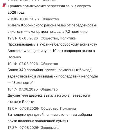
Хроника политических репрессий за 6–7 августа
2026 года
20:08
07.08.2026
Общество
Житель Кобринского района умер от передозировки
алкоголя — экспертиза показала 7,2 промилле
19:31
07.08.2026
Общество, Политика
Проживающему в Украине белорусскому активисту
Алексею Францкевичу на 10 лет запрещен въезд в
Польшу
19:14
07.08.2026
Общество
Более 340 аварийно-восстановительных бригад
задействовано в ликвидации последствий непогоды
— "Белэнерго"
18:17
07.08.2026
Общество
Двухлетняя девочка выпала из окна четвертого
этажа в Бресте
18:07
07.08.2026
Общество, Политика
За неделю для детей политзаключенных собрана
почти половина заявленной суммы
17:37
07.08.2026
Экономика