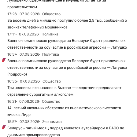
Лукашенко: Сдерживание цен и инфляции остается за
правительством
17:26
07.08.2026
Общество
За восемь дней в милицию поступило более 2,5 тыс. сообщений о
звонках телефонных мошенников
17:11
07.08.2026
Политика
Военно-политическое руководство Беларуси будет привлечено к
ответственности за соучастие в российской агрессии — Латушко
16:57
07.08.2026
Политика
Военно-политическое руководство Беларуси будет привлечено к
ответственности за соучастие в российской агрессии — Латушко
(подробно)
16:35
07.08.2026
Общество
Три человека скончалось в Быхове — следствие предполагает
отравление суррогатным алкоголем
16:21
07.08.2026
Общество
14-летний школьник обстрелял из пневматического пистолета
киоск в Лиде
15:57
07.08.2026
Экономика
Беларусь пятый месяц подряд является аутсайдером в ЕАЭС по
динамике промпроизводства