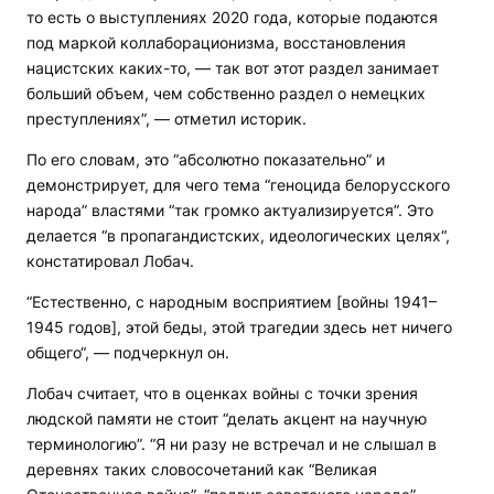
то есть о выступлениях 2020 года, которые подаются
под маркой коллаборационизма, восстановления
нацистских каких-то, — так вот этот раздел занимает
больший объем, чем собственно раздел о немецких
преступлениях”, — отметил историк.
По его словам, это “абсолютно показательно” и
демонстрирует, для чего тема “геноцида белорусского
народа” властями “так громко актуализируется”. Это
делается “в пропагандистских, идеологических целях“,
констатировал Лобач.
“Естественно, с народным восприятием [войны 1941–
1945 годов], этой беды, этой трагедии здесь нет ничего
общего“, — подчеркнул он.
Лобач считает, что в оценках войны с точки зрения
людской памяти не стоит “делать акцент на научную
терминологию”. “Я ни разу не встречал и не слышал в
деревнях таких словосочетаний как “Великая