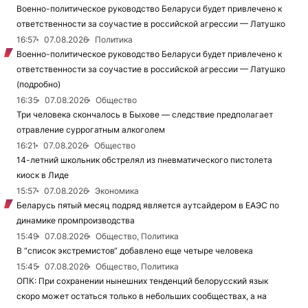
Военно-политическое руководство Беларуси будет привлечено к
ответственности за соучастие в российской агрессии — Латушко
16:57
07.08.2026
Политика
Военно-политическое руководство Беларуси будет привлечено к
ответственности за соучастие в российской агрессии — Латушко
(подробно)
16:35
07.08.2026
Общество
Три человека скончалось в Быхове — следствие предполагает
отравление суррогатным алкоголем
16:21
07.08.2026
Общество
14-летний школьник обстрелял из пневматического пистолета
киоск в Лиде
15:57
07.08.2026
Экономика
Беларусь пятый месяц подряд является аутсайдером в ЕАЭС по
динамике промпроизводства
15:49
07.08.2026
Общество, Политика
В “список экстремистов“ добавлено еще четыре человека
15:45
07.08.2026
Общество, Политика
ОПК: При сохранении нынешних тенденций белорусский язык
скоро может остаться только в небольших сообществах, а на