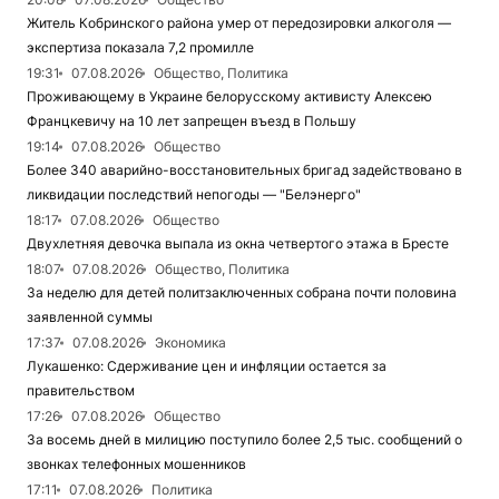
Житель Кобринского района умер от передозировки алкоголя —
экспертиза показала 7,2 промилле
19:31
07.08.2026
Общество, Политика
Проживающему в Украине белорусскому активисту Алексею
Францкевичу на 10 лет запрещен въезд в Польшу
19:14
07.08.2026
Общество
Более 340 аварийно-восстановительных бригад задействовано в
ликвидации последствий непогоды — "Белэнерго"
18:17
07.08.2026
Общество
Двухлетняя девочка выпала из окна четвертого этажа в Бресте
18:07
07.08.2026
Общество, Политика
За неделю для детей политзаключенных собрана почти половина
заявленной суммы
17:37
07.08.2026
Экономика
Лукашенко: Сдерживание цен и инфляции остается за
правительством
17:26
07.08.2026
Общество
За восемь дней в милицию поступило более 2,5 тыс. сообщений о
звонках телефонных мошенников
17:11
07.08.2026
Политика