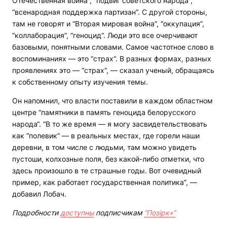
Отечественная война”, “подвиг советского народа”,
“всенародная поддержка партизан”. С другой стороны,
там не говорят и “Вторая мировая война”, “оккупация”,
“коллаборация”, “геноцид“. Люди это все очерчивают
базовыми, понятными словами. Самое частотное слово в
воспоминаниях — это “страх“. В разных формах, разных
проявлениях это — “страх“, — сказал ученый, обращаясь
к собственному опыту изучения темы.
Он напомнил, что власти поставили в каждом областном
центре “памятники в память геноцида белорусского
народа“. “В то же время — я могу засвидетельствовать
как “полевик” — в реальных местах, где горели наши
деревни, в том числе с людьми, там можно увидеть
пустоши, колхозные поля, без какой-либо отметки, что
здесь произошло в те страшные годы. Вот очевидный
пример, как работает государственная политика”, —
добавил Лобач.
Подробности
доступны
подписчикам
“Позірк+“