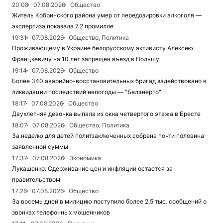
20:08
07.08.2026
Общество
Житель Кобринского района умер от передозировки алкоголя —
экспертиза показала 7,2 промилле
19:31
07.08.2026
Общество, Политика
Проживающему в Украине белорусскому активисту Алексею
Францкевичу на 10 лет запрещен въезд в Польшу
19:14
07.08.2026
Общество
Более 340 аварийно-восстановительных бригад задействовано в
ликвидации последствий непогоды — "Белэнерго"
18:17
07.08.2026
Общество
Двухлетняя девочка выпала из окна четвертого этажа в Бресте
18:07
07.08.2026
Общество, Политика
За неделю для детей политзаключенных собрана почти половина
заявленной суммы
17:37
07.08.2026
Экономика
Лукашенко: Сдерживание цен и инфляции остается за
правительством
17:26
07.08.2026
Общество
За восемь дней в милицию поступило более 2,5 тыс. сообщений о
звонках телефонных мошенников