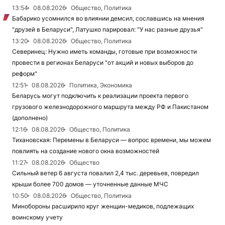
13:54
08.08.2026
Общество, Политика
Бабарико усомнился во влиянии демсил, сославшись на мнения
"друзей в Беларуси", Латушко парировал: "У нас разные друзья"
13:20
08.08.2026
Общество, Политика
Северинец: Нужно иметь команды, готовые при возможности
провести в регионах Беларуси "от акций и новых выборов до
реформ"
12:51
08.08.2026
Политика, Экономика
Беларусь могут подключить к реализации проекта первого
грузового железнодорожного маршрута между РФ и Пакистаном
(дополнено)
12:16
08.08.2026
Общество, Политика
Тихановская: Перемены в Беларуси — вопрос времени, мы можем
повлиять на создание нового окна возможностей
11:27
08.08.2026
Общество
Сильный ветер 6 августа повалил 2,4 тыс. деревьев, повредил
крыши более 700 домов — уточненные данные МЧС
10:50
08.08.2026
Общество, Политика
Минобороны расширило круг женщин-медиков, подлежащих
воинскому учету