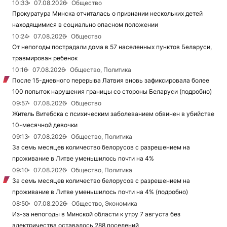
10:33
07.08.2026
Общество
Прокуратура Минска отчиталась о признании нескольких детей
находящимися в социально опасном положении
10:24
07.08.2026
Общество
От непогоды пострадали дома в 57 населенных пунктов Беларуси,
травмирован ребенок
10:16
07.08.2026
Общество, Политика
После 15-дневного перерыва Латвия вновь зафиксировала более
100 попыток нарушения границы со стороны Беларуси (подробно)
09:57
07.08.2026
Общество
Житель Витебска с психическим заболеванием обвинен в убийстве
10-месячной девочки
09:13
07.08.2026
Общество, Политика
За семь месяцев количество белорусов с разрешением на
проживание в Литве уменьшилось почти на 4%
09:10
07.08.2026
Общество, Политика
За семь месяцев количество белорусов с разрешением на
проживание в Литве уменьшилось почти на 4% (подробно)
08:50
07.08.2026
Общество, Экономика
Из-за непогоды в Минской области к утру 7 августа без
электричества оставалось 288 поселений