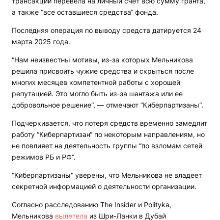
трансакций перевела на личный счет всю сумму гранта,
а также “все оставшиеся средства“ фонда.
Последняя операция по выводу средств датируется 24
марта 2025 года.
“Нам неизвестны мотивы, из-за которых Мельникова
решила присвоить чужие средства и скрыться после
многих месяцев компетентной работы с хорошей
репутацией. Это могло быть из-за шантажа или ее
добровольное решение“, — отмечают “Киберпартизаны“.
Подчеркивается, что потеря средств временно замедлит
работу “Киберпартизан“ по некоторым направлениям, но
не повлияет на деятельность группы “по взломам сетей
режимов РБ и РФ“.
“Киберпартизаны“ уверены, что Мельникова не владеет
секретной информацией о деятельности организации.
Согласно расследованию The Insider и Polityka,
Мельникова
вылетела
из Шри-Ланки в Дубай