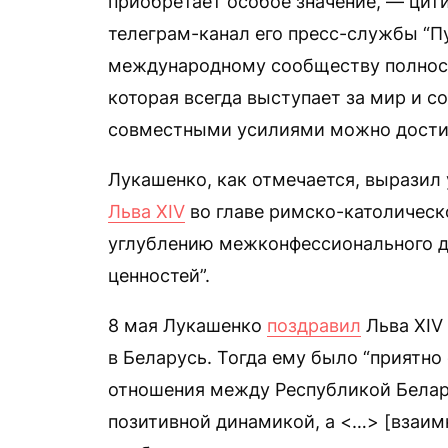
приобретает особое значение, — цит
телеграм-канал его пресс-службы “П
международному сообществу полност
которая всегда выступает за мир и с
совместными усилиями можно достич
Лукашенко, как отмечается, выразил 
Льва XIV
во главе римско-католическ
углублению межконфессионального д
ценностей”.
8 мая Лукашенко
поздравил
Льва XIV
в Беларусь. Тогда ему было “приятно 
отношения между Республикой Белар
позитивной динамикой, а <…> [взаим