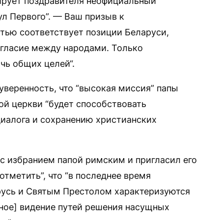
ирует поздравителя неофициальный
ул Первого”. — Ваш призыв к
ью соответствует позиции Беларуси,
огласие между народами. Только
ь общих целей“.
уверенность, что “высокая миссия” папы
ой церкви “будет способствовать
иалога и сохранению христианских
 с избранием папой римским и пригласил его
отметить”, что “в последнее время
усь и Святым Престолом характеризуются
ное] видение путей решения насущных