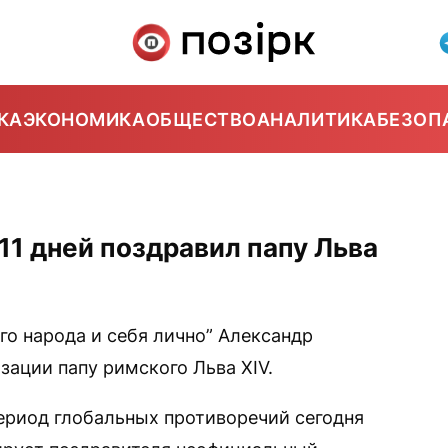
КА
ЭКОНОМИКА
ОБЩЕСТВО
АНАЛИТИКА
БЕЗОП
11 дней поздравил папу Льва
о народа и себя лично” Александр
зации папу римского Льва XIV.
период глобальных противоречий сегодня