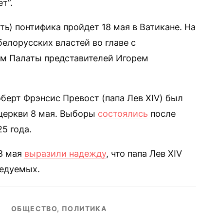
т”.
ь) понтифика пройдет 18 мая в Ватикане. На
елорусских властей во главе с
м Палаты представителей Игорем
берт Фрэнсис Превост (папа Лев XIV) был
 церкви 8 мая. Выборы
состоялись
после
5 года.
8 мая
выразили надежду
, что папа Лев XIV
ледуемых.
ОБЩЕСТВО, ПОЛИТИКА