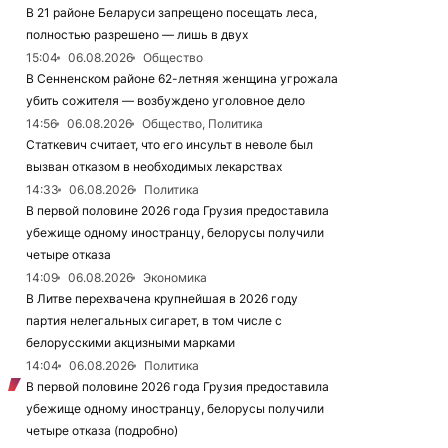
В 21 районе Беларуси запрещено посещать леса,
полностью разрешено — лишь в двух
15:04
06.08.2026
Общество
В Сенненском районе 62-летняя женщина угрожала
убить сожителя — возбуждено уголовное дело
14:56
06.08.2026
Общество, Политика
Статкевич считает, что его инсульт в неволе был
вызван отказом в необходимых лекарствах
14:33
06.08.2026
Политика
В первой половине 2026 года Грузия предоставила
убежище одному иностранцу, белорусы получили
четыре отказа
14:09
06.08.2026
Экономика
В Литве перехвачена крупнейшая в 2026 году
партия нелегальных сигарет, в том числе с
белорусскими акцизными марками
14:04
06.08.2026
Политика
В первой половине 2026 года Грузия предоставила
убежище одному иностранцу, белорусы получили
четыре отказа (подробно)