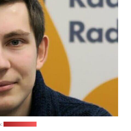
к:
сайт ПЦ "Весна"