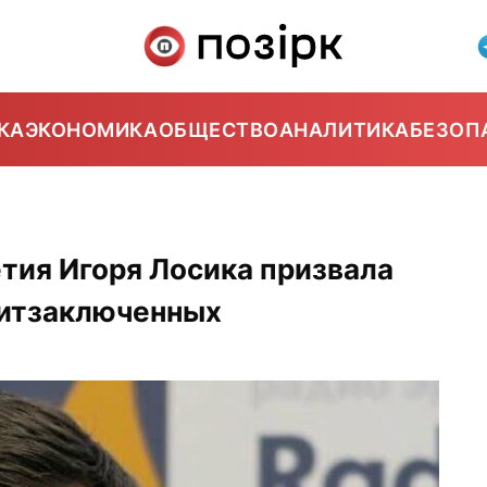
КА
ЭКОНОМИКА
ОБЩЕСТВО
АНАЛИТИКА
БЕЗОП
1
етия Игоря Лосика призвала
литзаключенных