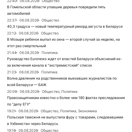
22:40
06.08.2026
Общество
В Гомельской области упавшие деревья повредили пять
автомобилей
22:37
06.08.2026
Общество
40,3 градуса — новый температурный рекорд августа в Беларуси
22:12
06.08.2026
Общество
В Мозыре ребенок выпал из окна — второй случай за неделю, на
этот раз смертельный
21:44
06.08.2026
Политика
Руководство Euronews ждет от властей Беларуси объяснений из-
за включения канала в "экстремистский" список
21:23
06.08.2026
Политика
Волна давления на родственников выехавших журналистов по
всей Беларуси — БАЖ
20:06
06.08.2026
Общество, Политика
Правозащитникам известно о более чем 180 фактах преследования
по "делу ЕГУ"
19:21
06.08.2026
Общество, Политика, Экономика
Польская таможня не выпустила фуру с товарами, следовавшими
в Узбекистан через Беларусь
19:16
06.08.2026
Общество