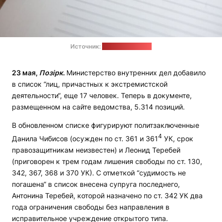
Источник:
Генпрокуратура
23 мая,
Позірк
.
Министерство внутренних дел добавило
в список “лиц, причастных к экстремистской
деятельности“, еще 17 человек. Теперь в документе,
размещенном на сайте ведомства, 5.314 позиций.
В обновленном списке фигурируют политзаключенные
4
Данила Чибисов (осужден по ст. 361 и 361
УК, срок
правозащитникам неизвестен) и Леонид Теребей
(приговорен к трем годам лишения свободы по ст. 130,
342, 367, 368 и 370 УК). С отметкой “судимость не
погашена“ в список внесена супруга последнего,
Антонина Теребей, которой назначено по ст. 342 УК два
года ограничения свободы без направления в
исправительное учреждение открытого типа.