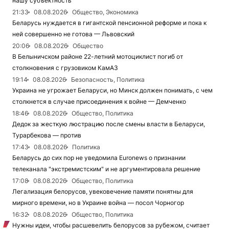
нашу субъектность
21:33
08.08.2026
Общество, Экономика
Беларусь нуждается в гигантской пенсионной реформе и пока к
ней совершенно не готова — Львовский
20:06
08.08.2026
Общество
В Белыничском районе 22-летний мотоциклист погиб от
столкновения с грузовиком КамАЗ
19:14
08.08.2026
Безопасность, Политика
Украина не угрожает Беларуси, но Минск должен понимать, с чем
столкнется в случае присоединения к войне — Демченко
18:46
08.08.2026
Общество, Политика
Дедок за жесткую люстрацию после смены власти в Беларуси,
Турарбекова — против
17:43
08.08.2026
Политика
Беларусь до сих пор не уведомила Euronews о признании
телеканала "экстремистским" и не аргументировала решение
17:08
08.08.2026
Общество, Политика
Легализация белорусов, увековечение памяти понятны для
мирного времени, но в Украине война — посол Чорногор
16:32
08.08.2026
Общество, Политика
Нужны идеи, чтобы расшевелить белорусов за рубежом, считает