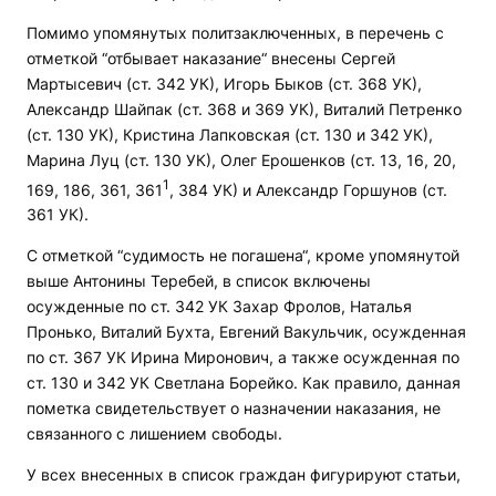
Помимо упомянутых политзаключенных, в перечень с
отметкой “отбывает наказание“ внесены Сергей
Мартысевич (ст. 342 УК), Игорь Быков (ст. 368 УК),
Александр Шайпак (ст. 368 и 369 УК), Виталий Петренко
(ст. 130 УК), Кристина Лапковская (ст. 130 и 342 УК),
Марина Луц (ст. 130 УК), Олег Ерошенков (ст. 13, 16, 20,
1
169, 186, 361, 361
, 384 УК) и Александр Горшунов (ст.
361 УК).
С отметкой “судимость не погашена“, кроме упомянутой
выше Антонины Теребей, в список включены
осужденные по ст. 342 УК Захар Фролов, Наталья
Пронько, Виталий Бухта, Евгений Вакульчик, осужденная
по ст. 367 УК Ирина Миронович, а также осужденная по
ст. 130 и 342 УК Светлана Борейко. Как правило, данная
пометка свидетельствует о назначении наказания, не
связанного с лишением свободы.
У всех внесенных в список граждан фигурируют статьи,