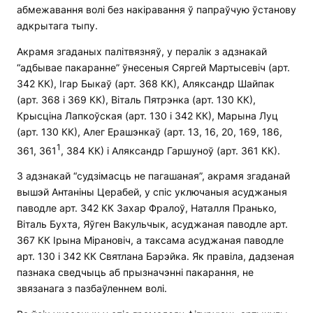
абмежавання волі без накіравання ў папраўчую ўстанову
адкрытага тыпу.
Акрамя згаданых палітвязняў, у пералік з адзнакай
“адбывае пакаранне” ўнесеныя Сяргей Мартысевіч (арт.
342 КК), Ігар Быкаў (арт. 368 КК), Аляксандр Шайпак
(арт. 368 і 369 КК), Віталь Пятрэнка (арт. 130 КК),
Крысціна Лапкоўская (арт. 130 і 342 КК), Марына Луц
(арт. 130 КК), Алег Ерашэнкаў (арт. 13, 16, 20, 169, 186,
1
361, 361
, 384 КК) і Аляксандр Гаршуноў (арт. 361 КК).
З адзнакай “судзімасць не пагашаная”, акрамя згаданай
вышэй Антаніны Церабей, у спіс уключаныя асуджаныя
паводле арт. 342 КК Захар Фралоў, Наталля Пранько,
Віталь Бухта, Яўген Вакульчык, асуджаная паводле арт.
367 КК Ірына Мірановіч, а таксама асуджаная паводле
арт. 130 і 342 КК Святлана Барэйка. Як правіла, дадзеная
пазнака сведчыць аб прызначэнні пакарання, не
звязанага з пазбаўленнем волі.