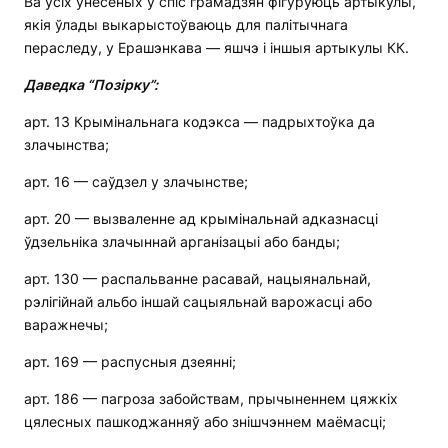
Ва ўсіх унесеных у спіс грамадзян фігуруюць артыкулы,
якія ўлады выкарыстоўваюць для палітычнага
пераследу, у Ерашэнкава — яшчэ і іншыя артыкулы КК.
Даведка
“
Позірку
”
:
арт. 13 Крымінальнага кодэкса — падрыхтоўка да
злачынства;
арт. 16 — саўдзел у злачынстве;
арт. 20 — вызваленне ад крымінальнай адказнасці
ўдзельніка злачыннай арганізацыі або банды;
арт. 130 — распальванне расавай, нацыянальнай,
рэлігійнай альбо іншай сацыяльнай варожасці або
варажнечы;
арт. 169 — распусныя дзеянні;
арт. 186 — пагроза забойствам, прычыненнем цяжкіх
цялесных пашкоджанняў або знішчэннем маёмасці;