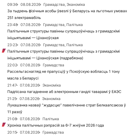
09:36
08.08.2026
Грамадства, Эканоміка
За тыдзень фізічныя асобы ўвезлі ў Беларусь на льготных умовах
251 электрамабіль
23:48
07.08.2026
Грамадства, Палітыка
Палітычныя структуры павінны супрацоўнічаць з грамадскімі
ініцыятывамі — Ціханоўская
23:23
07.08.2026
Грамадства, Палітыка
Палітычныя структуры павінны супрацоўнічаць з грамадскімі
ініцыятывамі — Ціханоўская (падрабязна)
22:02
07.08.2026
Грамадства
Рассельгаснагляд не прапусціў у Пскоўскую вобласць 1 тону
масла з Беларусі
21:47
07.08.2026
Эканоміка
Падпісана пагадненне аб электронным гандлі таварамі ў ЕАЭС
21:25
07.08.2026
Эканоміка
Лукашэнка назваў “жудасцю” павелічэнне страт Белкаапсаюза ў
11 разоў
21:08
07.08.2026
Палітыка
Хроніка палітычных рэпрэсій за 6–7 жніўня 2026 года
20:15
07.08.2026
Грамадства