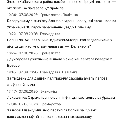
Жыхар Кобрынскага раёна памёр ад перадазіроўкі алкаголю —
экспертыза паказала 7,2 праміле
19:39
07.08.2026
Грамадства, Палітыка
Беларускаму актывісту Аляксею Францкевічу, які пражывае ва
Украіне, на 10 гадоў забаронены ўезд у Польшчу
19:22
07.08.2026
Грамадства
Больш за 340 аварыйна-аднаўленчых брыгад задзейнічана ў
ліквідацыі наступстваў непагадзі — "Белэнерга"
18:24
07.08.2026
Грамадства
Двухгадовая дзяўчынка выпала з акна чацвёртага паверха ў
Брэсце
18:10
07.08.2026
Грамадства, Палітыка
За тыдзень для дзяцей палітвязняў сабрана амаль палова
заяўленай сумы
17:47
07.08.2026
Эканоміка
Лукашэнка: Стрымліванне цэн і інфляцыі застаецца за ўрадам
17:30
07.08.2026
Грамадства
За восем дзён у міліцыю паступіла больш за 2,5 тыс.
паведамленняў аб званках тэлефонных махляроў