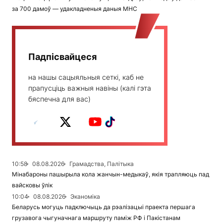
за 700 дамоў — удакладненыя даныя МНС
Падпісвайцеся
на нашы сацыяльныя сеткі, каб не
прапусціць важныя навіны (калі гэта
бяспечна для вас)
10:58
08.08.2026
Грамадства, Палітыка
Мінабароны пашырыла кола жанчын-медыкаў, якія трапляюць пад
вайсковы ўлік
10:04
08.08.2026
Эканоміка
Беларусь могуць падключыць да рэалізацыі праекта першага
грузавога чыгуначнага маршруту паміж РФ і Пакістанам