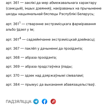
арт. 361 — заклікі да мер абмежавальнага характару
(санкцый), іншых дзеянняў, накіраваных на прычыненне
шкоды нацыянальнай бяспецы Рэспублікі Беларусь;
1
арт. 361
— стварэнне экстрэмісцкага фарміравання
альбо ўдзел у ім;
4
арт. 361
— садзейнічанне экстрэмісцкай дзейнасці;
арт. 367 — паклёп у дачыненні да прэзідэнта;
арт. 368 — абраза прэзідэнта;
арт. 369 — абраза прадстаўніка ўлады;
арт. 370 — здзек над дзяржаўнымі сімваламі;
арт. 384 — прымус да выканання абавязацельстваў.
ПАДЗЯЛІЦЦА: