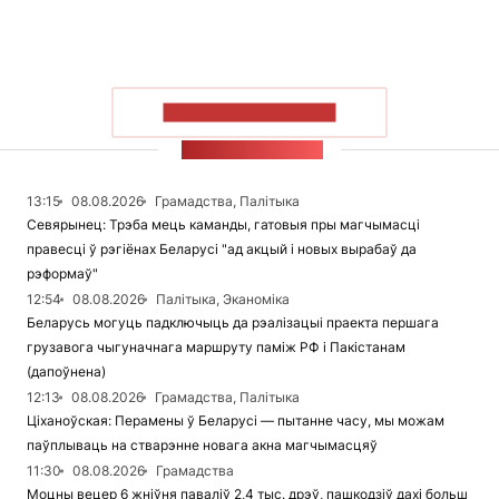
ПАКАЗАЦЬ БОЛЬШ
СТУЖКА НАВІН
13:15
08.08.2026
Грамадства, Палітыка
Севярынец: Трэба мець каманды, гатовыя пры магчымасці
правесці ў рэгіёнах Беларусі "ад акцый і новых вырабаў да
рэформаў"
12:54
08.08.2026
Палітыка, Эканоміка
Беларусь могуць падключыць да рэалізацыі праекта першага
грузавога чыгуначнага маршруту паміж РФ і Пакістанам
(дапоўнена)
12:13
08.08.2026
Грамадства, Палітыка
Ціханоўская: Перамены ў Беларусі — пытанне часу, мы можам
паўплываць на стварэнне новага акна магчымасцяў
11:30
08.08.2026
Грамадства
Моцны вецер 6 жніўня паваліў 2,4 тыс. дрэў, пашкодзіў дахі больш