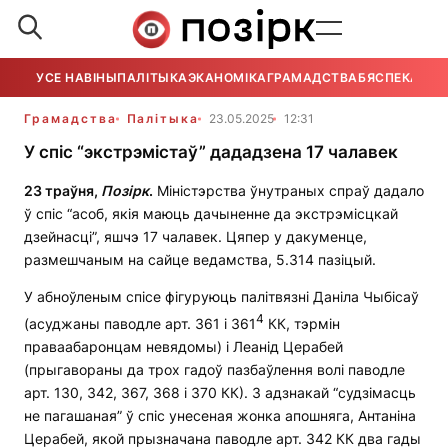
УСЕ НАВІНЫ
ПАЛІТЫКА
ЭКАНОМІКА
ГРАМАДСТВА
БЯСПЕКА
УСЕ
Грамадства
Палітыка
23.05.2025
12:31
У спіс “экстрэмістаў” дададзена 17 чалавек
23 траўня,
Позірк
.
Міністэрства ўнутраных спраў дадало
ў спіс “асоб, якія маюць дачыненне да экстрэмісцкай
дзейнасці”, яшчэ 17 чалавек. Цяпер у дакуменце,
размешчаным на сайце ведамства, 5.314 пазіцый.
У абноўленым спісе фігуруюць палітвязні Даніла Чыбісаў
4
(асуджаны паводле арт. 361 і 361
КК, тэрмін
праваабаронцам невядомы) і Леанід Церабей
(прыгавораны да трох гадоў пазбаўлення волі паводле
арт. 130, 342, 367, 368 і 370 КК). З адзнакай “судзімасць
не пагашаная” ў спіс унесеная жонка апошняга, Антаніна
Церабей, якой прызначана паводле арт. 342 КК два гады