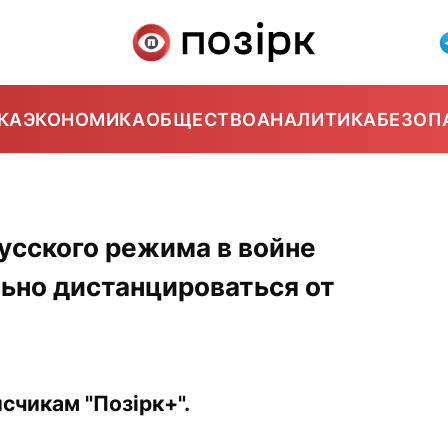
КА
ЭКОНОМИКА
ОБЩЕСТВО
АНАЛИТИКА
БЕЗОП
усского режима в войне
ьно дистанцироваться от
счикам "Позірк+".