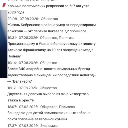
Хроника политических репрессий за 6–7 августа
2026 года
20:08
07.08.2026
Общество
Житель Кобринского района умер от передозировки
алкоголя — экспертиза показала 7,2 промилле
19:31
07.08.2026
Общество, Политика
Проживающему в Украине белорусскому активисту
Алексею Францкевичу на 10 лет запрещен въезд в
Польшу
19:14
07.08.2026
Общество
Более 340 аварийно-восстановительных бригад
задействовано в ликвидации последствий непогоды
— "Белэнерго"
18:17
07.08.2026
Общество
Двухлетняя девочка выпала из окна четвертого
этажа в Бресте
18:07
07.08.2026
Общество, Политика
За неделю для детей политзаключенных собрана
почти половина заявленной суммы
17:37
07.08.2026
Экономика