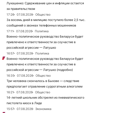
Лукашенко: Сдерживание цен и инфляции остается
за правительством
17:26
07.08.2026
Общество
За восемь дней в милицию поступило более 2,5 тыс.
сообщений о звонках телефонных мошенников
17:11
07.08.2026
Политика
Военно-политическое руководство Беларуси будет
привлечено к ответственности за соучастие в
российской агрессии — Латушко
16:57
07.08.2026
Политика
Военно-политическое руководство Беларуси будет
привлечено к ответственности за соучастие в
российской агрессии — Латушко (подробно)
16:35
07.08.2026
Общество
Три человека скончалось в Быхове — следствие
предполагает отравление суррогатным алкоголем
16:21
07.08.2026
Общество
14-летний школьник обстрелял из пневматического
пистолета киоск в Лиде
15:57
07.08.2026
Экономика