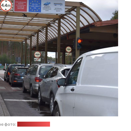
ое фото:
Таможня Литвы