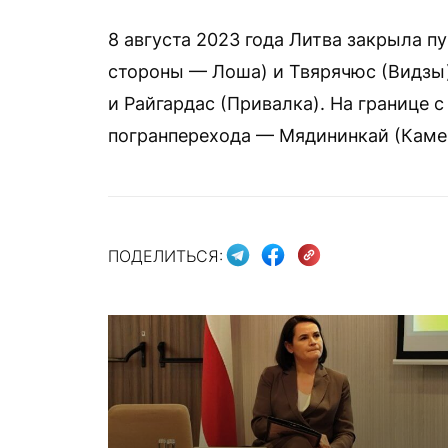
8 августа 2023 года Литва закрыла п
стороны — Лоша) и Твярячюс (Видзы)
и Райгардас (Привалка). На границе 
погранперехода — Мядининкай (Камен
ПОДЕЛИТЬСЯ: