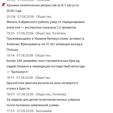
Хроника политических репрессий за 6–7 августа
2026 года
20:08
07.08.2026
Общество
Житель Кобринского района умер от передозировки
алкоголя — экспертиза показала 7,2 промилле
19:31
07.08.2026
Общество, Политика
Проживающему в Украине белорусскому активисту
Алексею Францкевичу на 10 лет запрещен въезд в
Польшу
19:14
07.08.2026
Общество
Более 340 аварийно-восстановительных бригад
задействовано в ликвидации последствий непогоды
— "Белэнерго"
18:17
07.08.2026
Общество
Двухлетняя девочка выпала из окна четвертого
этажа в Бресте
18:07
07.08.2026
Общество, Политика
За неделю для детей политзаключенных собрана
почти половина заявленной суммы
17:37
07.08.2026
Экономика