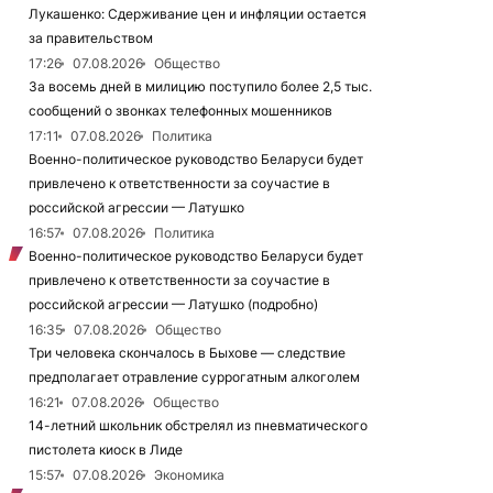
Лукашенко: Сдерживание цен и инфляции остается
за правительством
17:26
07.08.2026
Общество
За восемь дней в милицию поступило более 2,5 тыс.
сообщений о звонках телефонных мошенников
17:11
07.08.2026
Политика
Военно-политическое руководство Беларуси будет
привлечено к ответственности за соучастие в
российской агрессии — Латушко
16:57
07.08.2026
Политика
Военно-политическое руководство Беларуси будет
привлечено к ответственности за соучастие в
российской агрессии — Латушко (подробно)
16:35
07.08.2026
Общество
Три человека скончалось в Быхове — следствие
предполагает отравление суррогатным алкоголем
16:21
07.08.2026
Общество
14-летний школьник обстрелял из пневматического
пистолета киоск в Лиде
15:57
07.08.2026
Экономика