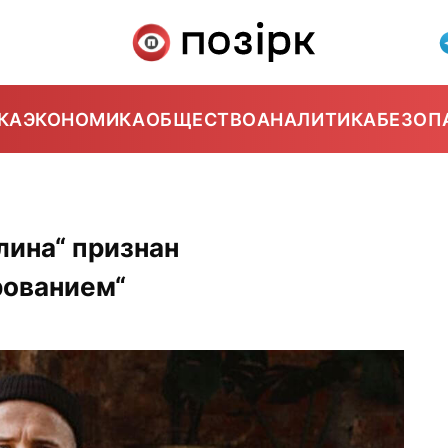
КА
ЭКОНОМИКА
ОБЩЕСТВО
АНАЛИТИКА
БЕЗОП
ина“ признан
рованием“