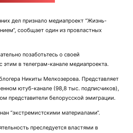
рам-канал "Жизнь-малина"
них дел признало медиапроект “Жизнь-
нием“, сообщает один из провластных
зательно позаботьтесь о своей
 с этим в телеграм-канале медиапроекта.
блогера Никиты Мелкозерова. Представляет
енном ютуб-канале (98,8 тыс. подписчиков),
ном представители белорусской эмиграции.
знан “экстремистскими материалами“.
ятельность преследуется властями в