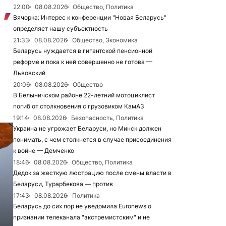
22:00
08.08.2026
Общество, Политика
Вячорка: Интерес к конференции "Новая Беларусь"
определяет нашу субъектность
21:33
08.08.2026
Общество, Экономика
Беларусь нуждается в гигантской пенсионной
реформе и пока к ней совершенно не готова —
Львовский
20:06
08.08.2026
Общество
В Белыничском районе 22-летний мотоциклист
погиб от столкновения с грузовиком КамАЗ
19:14
08.08.2026
Безопасность, Политика
Украина не угрожает Беларуси, но Минск должен
понимать, с чем столкнется в случае присоединения
к войне — Демченко
18:46
08.08.2026
Общество, Политика
Дедок за жесткую люстрацию после смены власти в
Беларуси, Турарбекова — против
17:43
08.08.2026
Политика
Беларусь до сих пор не уведомила Euronews о
признании телеканала "экстремистским" и не