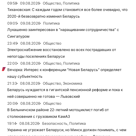
09:58
09.08.2026
Общество, Политика
Тихановская: С каждым годом становится все более очевидно, что
2020-й безвозвратно изменил Беларусь
09:05
09.08.2026
Политика
Лукашенко заинтересован в “наращивании сотрудничества” с
Сингапуром
23:49
08.08.2026
Общество
Электроснабжение восстановлено во всех пострадавших от
непогоды поселениях Беларуси
22:00
08.08.2026
Общество, Политика
Вячорка: Интерес к конференции "Новая Беларусь" определяет
нашу субъектность
21:33
08.08.2026
Общество, Экономика
Беларусь нуждается в гигантской пенсионной реформе и пока к
ней совершенно не готова — Львовский
20:06
08.08.2026
Общество
В Белыничском районе 22-летний мотоциклист погиб от
столкновения с грузовиком КамАЗ
19:14
08.08.2026
Безопасность, Политика
Украина не угрожает Беларуси, но Минск должен понимать, с чем