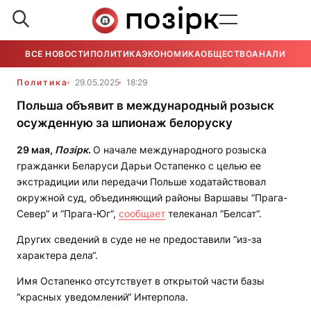
ВСЕ НОВОСТИ
ПОЛИТИКА
ЭКОНОМИКА
ОБЩЕСТВО
АНАЛИТИКА
Политика
29.05.2025
18:29
Польша объявит в международный розыск
осужденную за шпионаж белоруску
29 мая,
Позірк
.
О начале международного розыска
гражданки Беларуси Дарьи Остапенко с целью ее
экстрадиции или передачи Польше ходатайствовал
окружной суд, объединяющий районы Варшавы “Прага-
Север“ и “Прага-Юг“,
сообщает
телеканал “Белсат“.
Других сведений в суде не не предоставили “из-за
характера дела“.
Имя Остапенко отсутствует в открытой части базы
“красных уведомлений“ Интерпола.