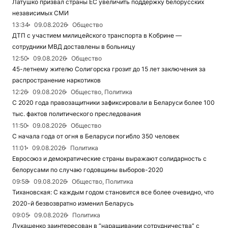
Латушко призвал страны ЕС увеличить поддержку белорусских
независимых СМИ
13:34
09.08.2026
Общество
ДТП с участием милицейского транспорта в Кобрине —
сотрудники МВД доставлены в больницу
12:50
09.08.2026
Общество
45-летнему жителю Солигорска грозит до 15 лет заключения за
распространение наркотиков
12:26
09.08.2026
Общество, Политика
С 2020 года правозащитники зафиксировали в Беларуси более 100
тыс. фактов политического преследования
11:50
09.08.2026
Общество
С начала года от огня в Беларуси погибло 350 человек
11:01
09.08.2026
Политика
Евросоюз и демократические страны выражают солидарность с
белорусами по случаю годовщины выборов-2020
09:58
09.08.2026
Общество, Политика
Тихановская: С каждым годом становится все более очевидно, что
2020-й безвозвратно изменил Беларусь
09:05
09.08.2026
Политика
Лукашенко заинтересован в “наращивании сотрудничества” с