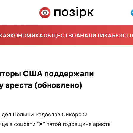
КА
ЭКОНОМИКА
ОБЩЕСТВО
АНАЛИТИКА
БЕЗОП
наторы США поддержали
у ареста (обновлено)
 дел Польши Радослав Сикорски
ице в соцсети “Х“ пятой годовщине ареста