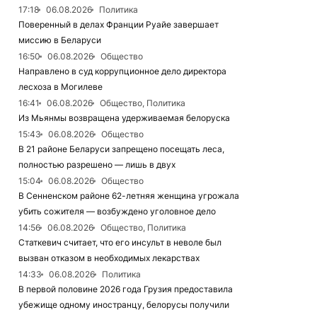
17:18
06.08.2026
Политика
Поверенный в делах Франции Руайе завершает
миссию в Беларуси
16:50
06.08.2026
Общество
Направлено в суд коррупционное дело директора
лесхоза в Могилеве
16:41
06.08.2026
Общество, Политика
Из Мьянмы возвращена удерживаемая белоруска
15:43
06.08.2026
Общество
В 21 районе Беларуси запрещено посещать леса,
полностью разрешено — лишь в двух
15:04
06.08.2026
Общество
В Сенненском районе 62-летняя женщина угрожала
убить сожителя — возбуждено уголовное дело
14:56
06.08.2026
Общество, Политика
Статкевич считает, что его инсульт в неволе был
вызван отказом в необходимых лекарствах
14:33
06.08.2026
Политика
В первой половине 2026 года Грузия предоставила
убежище одному иностранцу, белорусы получили