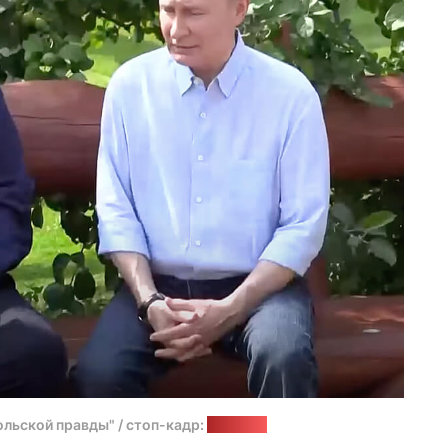
льской правды" / стоп-кадр:
"Позірк"