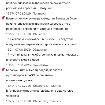
привлечено к ответственности за соучастие в
российской агрессии — Латушко
16:57
07.08.2026
Политика
Военно-политическое руководство Беларуси будет
привлечено к ответственности за соучастие в
российской агрессии — Латушко (подробно)
16:35
07.08.2026
Общество
Три человека скончалось в Быхове — следствие
предполагает отравление суррогатным алкоголем
16:21
07.08.2026
Общество
14-летний школьник обстрелял из пневматического
пистолета киоск в Лиде
15:57
07.08.2026
Экономика
Беларусь пятый месяц подряд является
аутсайдером в ЕАЭС по динамике
промпроизводства
15:49
07.08.2026
Общество, Политика
В “список экстремистов“ добавлено еще четыре
человека
15:45
07.08.2026
Общество, Политика