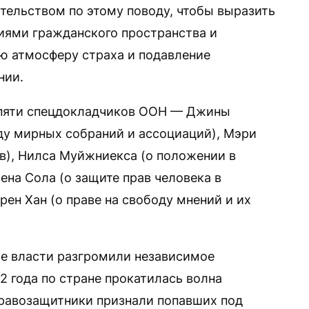
ительством по этому поводу, чтобы выразить
ниями гражданского пространства и
ю атмосферу страха и подавление
нии.
 пяти спецдокладчиков ООН — Джины
оду мирных собраний и ассоциаций), Мэри
в), Нилса Муйжниекса (о положении в
ена Сола (о защите прав человека в
ен Хан (о праве на свободу мнений и их
ие власти разгромили независимое
2 года по стране прокатилась волна
Правозащитники признали попавших под