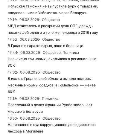
Польская таможня не выпустила фуру с товарами,
следовавшими в Узбекистан через Беларусь
19:16
06.08.2026
Общество
МВД отчиталось о раскрытии дела ОПГ, дважды
похитившей одного и того же человека в 2019 году
17:52
06.08.2026
Общество
В Гродно в гараже взрыв, двое в больнице
17:44
06.08.2026
Общество, Политика
Назначено три новых начальника в региональные
УСК
17:32
06.08.2026
Общество
В июле в Гродненской области выпало полторы
месячные нормы осадков, в Гомельской — менее
60%
17:18
06.08.2026
Политика
Поверенный в делах Франции Руайе завершает
миссию в Беларуси
16:50
06.08.2026
Общество
Направлено в суд коррупционное дело директора
лесхоза в Могилеве