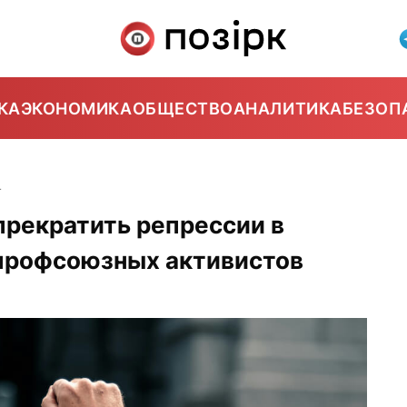
КА
ЭКОНОМИКА
ОБЩЕСТВО
АНАЛИТИКА
БЕЗОП
4
прекратить репрессии в
профсоюзных активистов