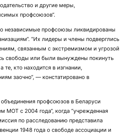
нодательство и другие меры,
исимых профсоюзов“.
что независимые профсоюзы ликвидированы
анизациям“. “Их лидеры и члены подверглись
ениям, связанным с экстремизмом и угрозой
сь свободы или были вынуждены покинуть
 те, кто находится в изгнании,
иям заочно“, — констатировано в
 объединения профсоюзов в Беларуси
м МОТ с 2004 года“, когда “учрежденная
иссия по расследованию представила
енции 1948 года о свободе ассоциации и