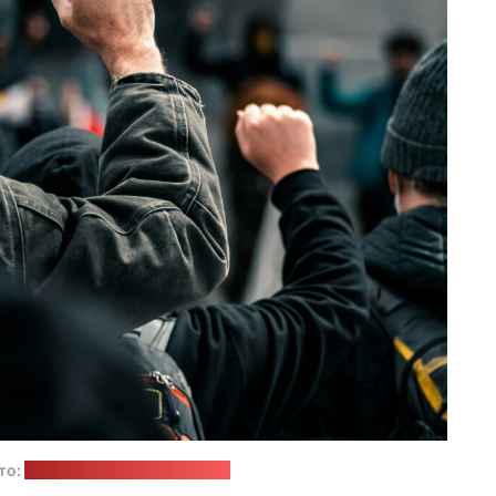
то:
Colin Lloyd / unsplash.com