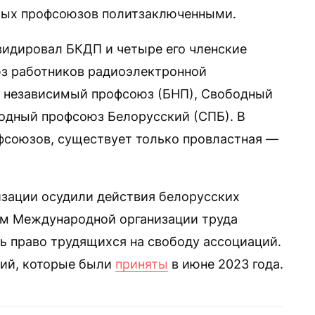
мых профсоюзов политзаключенными.
видировал БКДП и четыре его членские
з работников радиоэлектронной
 независимый профсоюз (БНП), Свободный
одный профсоюз Белорусский (СПБ). В
фсоюзов, существует только провластная —
зации осудили действия белорусских
рм Международной организации труда
ть право трудящихся на свободу ассоциаций.
ций, которые были
приняты
в июне 2023 года.