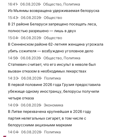
16:41
06.08.2026
Общество, Политика
Из Мьянмы возвращена удерживаемая белоруска
15:43
06.08.2026
Общество
В 21 районе Беларуси запрещено посещать леса,
полностью разрешено — лишь в двух
15:04
06.08.2026
Общество
В Сенненском районе 62-летняя женщина угрожала
убить сожителя — возбуждено уголовное дело
14:56
06.08.2026
Общество, Политика
Статкевич считает, что его инсульт в неволе был
вызван отказом в необходимых лекарствах
14:33
06.08.2026
Политика
В первой половине 2026 года Грузия предоставила
убежище одному иностранцу, белорусы получили
четыре отказа
14:09
06.08.2026
Экономика
В Литве перехвачена крупнейшая в 2026 году
партия нелегальных сигарет, в том числе с
белорусскими акцизными марками
14:04
06.08.2026
Политика