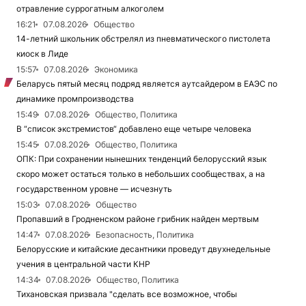
отравление суррогатным алкоголем
16:21
07.08.2026
Общество
14-летний школьник обстрелял из пневматического пистолета
киоск в Лиде
15:57
07.08.2026
Экономика
Беларусь пятый месяц подряд является аутсайдером в ЕАЭС по
динамике промпроизводства
15:49
07.08.2026
Общество, Политика
В “список экстремистов“ добавлено еще четыре человека
15:45
07.08.2026
Общество, Политика
ОПК: При сохранении нынешних тенденций белорусский язык
скоро может остаться только в небольших сообществах, а на
государственном уровне — исчезнуть
15:03
07.08.2026
Общество
Пропавший в Гродненском районе грибник найден мертвым
14:47
07.08.2026
Безопасность, Политика
Белорусские и китайские десантники проведут двухнедельные
учения в центральной части КНР
14:34
07.08.2026
Общество, Политика
Тихановская призвала "сделать все возможное, чтобы