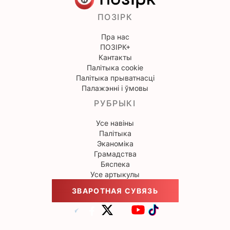
ПОЗІРК
Пра нас
ПОЗІРК+
Кантакты
Палітыка cookie
Палітыка прыватнасці
Палажэнні і ўмовы
РУБРЫКІ
Усе навіны
Палітыка
Эканоміка
Грамадства
Бяспека
Усе артыкулы
ЗВАРОТНАЯ СУВЯЗЬ