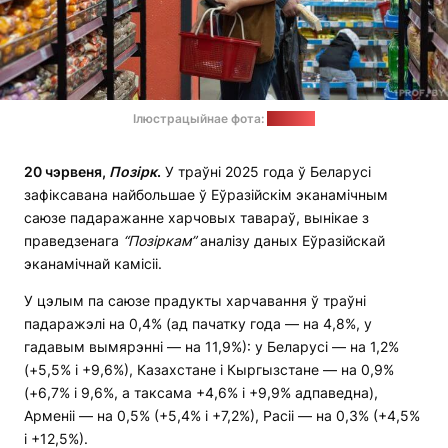
Ілюстрацыйнае фота:
1prof.by
20 чэрвеня,
Позірк
.
У траўні 2025 года ў Беларусі
зафіксавана найбольшае ў Еўразійскім эканамічным
саюзе падаражанне харчовых тавараў, вынікае з
праведзенага
“Позіркам”
аналізу даных Еўразійскай
эканамічнай камісіі.
У цэлым па саюзе прадукты харчавання ў траўні
падаражэлі на 0,4% (ад пачатку года — на 4,8%, у
гадавым вымярэнні — на 11,9%): у Беларусі — на 1,2%
(+5,5% і +9,6%), Казахстане і Кыргызстане — на 0,9%
(+6,7% і 9,6%, а таксама +4,6% і +9,9% адпаведна),
Арменіі — на 0,5% (+5,4% і +7,2%), Расіі — на 0,3% (+4,5%
і +12,5%).