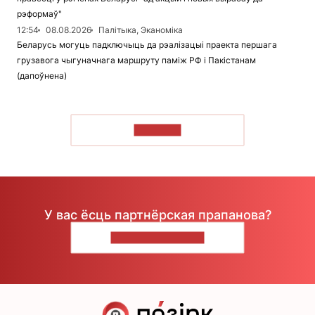
рэформаў"
12:54
08.08.2026
Палітыка, Эканоміка
Беларусь могуць падключыць да рэалізацыі праекта першага
грузавога чыгуначнага маршруту паміж РФ і Пакістанам
(дапоўнена)
ЧЫТАЦЬ
У вас ёсць партнёрская прапанова?
НАПІШЫЦЕ НАМ