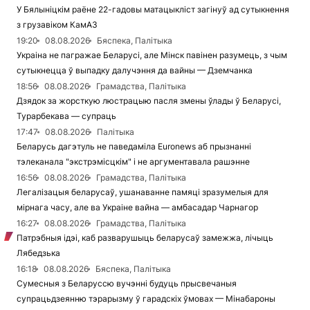
У Бялыніцкім раёне 22-гадовы матацыкліст загінуў ад сутыкнення
з грузавіком КамАЗ
19:20
08.08.2026
Бяспека, Палітыка
Украіна не пагражае Беларусі, але Мінск павінен разумець, з чым
сутыкнецца ў выпадку далучэння да вайны — Дземчанка
18:56
08.08.2026
Грамадства, Палітыка
Дзядок за жорсткую люстрацыю пасля змены ўлады ў Беларусі,
Турарбекава — супраць
17:47
08.08.2026
Палітыка
Беларусь дагэтуль не паведаміла Euronews аб прызнанні
тэлеканала "экстрэмісцкім" і не аргументавала рашэнне
16:56
08.08.2026
Грамадства, Палітыка
Легалізацыя беларусаў, ушанаванне памяці зразумелыя для
мірнага часу, але ва Украіне вайна — амбасадар Чарнагор
16:27
08.08.2026
Грамадства, Палітыка
Патрэбныя ідэі, каб разварушыць беларусаў замежжа, лічыць
Лябедзька
16:18
08.08.2026
Бяспека, Палітыка
Сумесныя з Беларуссю вучэнні будуць прысвечаныя
супрацьдзеянню тэрарызму ў гарадскіх ўмовах — Мінабароны