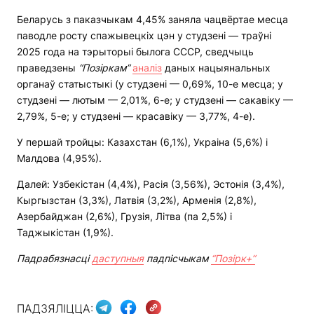
Беларусь з паказчыкам 4,45% заняла чацвёртае месца
паводле росту спажывецкіх цэн у студзені — траўні
2025 года на тэрыторыі былога СССР, сведчыць
праведзены
“Позіркам”
аналіз
даных нацыянальных
органаў статыстыкі (у студзені — 0,69%, 10-е месца; у
студзені — лютым — 2,01%, 6-е; у студзені — сакавіку —
2,79%, 5-е; у студзені — красавіку — 3,77%, 4-е).
У першай тройцы: Казахстан (6,1%), Украіна (5,6%) і
Малдова (4,95%).
Далей: Узбекістан (4,4%), Расія (3,56%), Эстонія (3,4%),
Кыргызстан (3,3%), Латвія (3,2%), Арменія (2,8%),
Азербайджан (2,6%), Грузія, Літва (па 2,5%) і
Таджыкістан (1,9%).
Падрабязнасці
даступныя
падпісчыкам
“Позірк+”
ПАДЗЯЛІЦЦА: