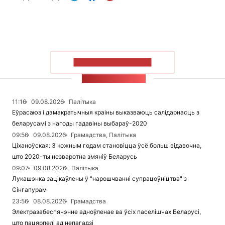
ПАКАЗАЦЬ БОЛЬШ
СТУЖКА НАВІН
11:16
09.08.2026
Палітыка
Еўрасаюз і дэмакратычныя краіны выказваюць салідарнасць з
беларусамі з нагоды гадавіны выбараў-2020
09:56
09.08.2026
Грамадства, Палітыка
Ціханоўская: З кожным годам становіцца ўсё больш відавочна,
што 2020-ты незваротна змяніў Беларусь
09:07
09.08.2026
Палітыка
Лукашэнка зацікаўлены ў "нарошчванні супрацоўніцтва" з
Сінгапурам
23:56
08.08.2026
Грамадства
Электразабеспячэнне адноўленае ва ўсіх паселішчах Беларусі,
што пацярпелі ад непагадзі