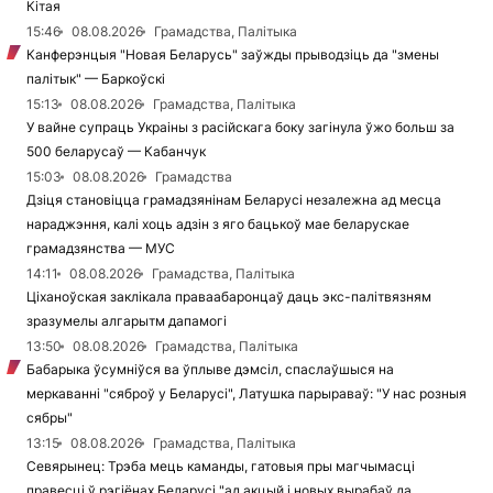
Кітая
15:46
08.08.2026
Грамадства, Палітыка
Канферэнцыя "Новая Беларусь" заўжды прыводзіць да "змены
палітык" — Баркоўскі
15:13
08.08.2026
Грамадства, Палітыка
У вайне супраць Украіны з расійскага боку загінула ўжо больш за
500 беларусаў — Кабанчук
15:03
08.08.2026
Грамадства
Дзіця становіцца грамадзянінам Беларусі незалежна ад месца
нараджэння, калі хоць адзін з яго бацькоў мае беларускае
грамадзянства — МУС
14:11
08.08.2026
Грамадства, Палітыка
Ціханоўская заклікала праваабаронцаў даць экс-палітвязням
зразумелы алгарытм дапамогі
13:50
08.08.2026
Грамадства, Палітыка
Бабарыка ўсумніўся ва ўплыве дэмсіл, спаслаўшыся на
меркаванні "сяброў у Беларусі", Латушка парыраваў: "У нас розныя
сябры"
13:15
08.08.2026
Грамадства, Палітыка
Севярынец: Трэба мець каманды, гатовыя пры магчымасці
правесці ў рэгіёнах Беларусі "ад акцый і новых вырабаў да