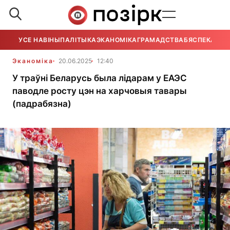
УСЕ НАВІНЫ
ПАЛІТЫКА
ЭКАНОМІКА
ГРАМАДСТВА
БЯСПЕКА
УСЕ
Эканоміка
20.06.2025
12:40
У траўні Беларусь была лідарам у ЕАЭС
паводле росту цэн на харчовыя тавары
(падрабязна)