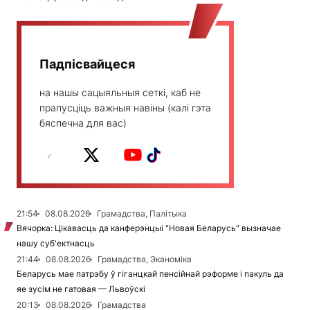
Падпісвайцеся
на нашы сацыяльныя сеткі, каб не
прапусціць важныя навіны (калі гэта
бяспечна для вас)
21:54
08.08.2026
Грамадства, Палітыка
Вячорка: Цікавасць да канферэнцыі "Новая Беларусь" вызначае
нашу суб'ектнасць
21:44
08.08.2026
Грамадства, Эканоміка
Беларусь мае патрэбу ў гіганцкай пенсійнай рэформе і пакуль да
яе зусім не гатовая — Львоўскі
20:13
08.08.2026
Грамадства