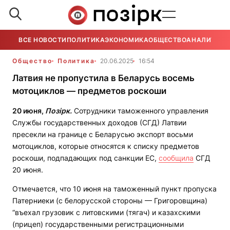
ВСЕ НОВОСТИ
ПОЛИТИКА
ЭКОНОМИКА
ОБЩЕСТВО
АНАЛИТИКА
Общество
Политика
20.06.2025
16:54
Латвия не пропустила в Беларусь восемь
мотоциклов — предметов роскоши
20 июня,
Позірк.
Сотрудники таможенного управления
Службы государственных доходов (СГД) Латвии
пресекли на границе с Беларусью экспорт восьми
мотоциклов, которые относятся к списку предметов
роскоши, подпадающих под санкции ЕС,
сообщила
СГД
20 июня.
Отмечается, что 10 июня на таможенный пункт пропуска
Патерниеки (с белорусской стороны — Григоровщина)
“въехал грузовик с литовскими (тягач) и казахскими
(прицеп) государственными регистрационными