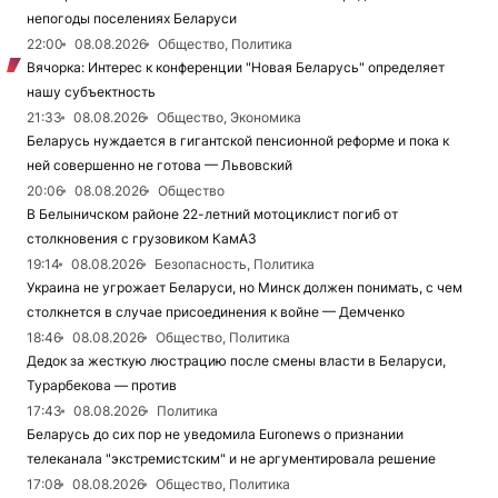
непогоды поселениях Беларуси
22:00
08.08.2026
Общество, Политика
Вячорка: Интерес к конференции "Новая Беларусь" определяет
нашу субъектность
21:33
08.08.2026
Общество, Экономика
Беларусь нуждается в гигантской пенсионной реформе и пока к
ней совершенно не готова — Львовский
20:06
08.08.2026
Общество
В Белыничском районе 22-летний мотоциклист погиб от
столкновения с грузовиком КамАЗ
19:14
08.08.2026
Безопасность, Политика
Украина не угрожает Беларуси, но Минск должен понимать, с чем
столкнется в случае присоединения к войне — Демченко
18:46
08.08.2026
Общество, Политика
Дедок за жесткую люстрацию после смены власти в Беларуси,
Турарбекова — против
17:43
08.08.2026
Политика
Беларусь до сих пор не уведомила Euronews о признании
телеканала "экстремистским" и не аргументировала решение
17:08
08.08.2026
Общество, Политика