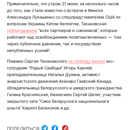
Примечательно, что утром 21 июня, за несколько часов
до того, как стало известно о встрече в Минске
Александра Лукашенко со спецпредставителем США по
вопросам Украины Китом Келлогом, Тихановская
поблагодарила
“всех партнеров и союзников“, которые
работают над освобождением политзаключенных — “как
через публичное давление, так и посредством
непубличных усилий“.
Помимо Сергея Тихановского
на свободу вышли
экс-
сотрудник “Радыё Свабода“ Игорь Карней,
преподавательница Наталья Дулина, активист
анархистского движения Акихиро Гаевский-Ханада,
обладательница белорусского и шведского гражданства
Галина Краснянская, бизнесмен Сергей Шелег, участник
закрытого чата “Саюз беларускага нацыянальнага
шчыта“ Кирилл Балахонов и др.
ПОДЕЛИТЬСЯ: