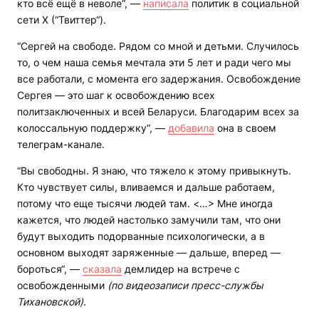
кто всё ещё в неволе“, —
написала
политик в социальной
сети Х (“Твиттер“).
“Сергей на свободе. Рядом со мной и детьми. Случилось
то, о чем наша семья мечтала эти 5 лет и ради чего мы
все работали, с момента его задержания. Освобождение
Сергея — это шаг к освобождению всех
политзаключенных и всей Беларуси. Благодарим всех за
колоссальную поддержку“, —
добавила
она в своем
телеграм-канале.
“Вы свободны. Я знаю, что тяжело к этому привыкнуть.
Кто чувствует силы, вливаемся и дальше работаем,
потому что еще тысячи людей там. <…> Мне иногда
кажется, что людей настолько замучили там, что они
будут выходить подорванные психологически, а в
основном выходят заряженные — дальше, вперед —
бороться“, —
сказала
демлидер на встрече с
освобожденными
(по видеозаписи пресс-службы
Тихановской)
.