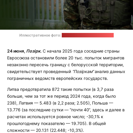
Иллюстративное фото:
Пограничная охрана Польши
24 июня,
Позірк
.
С начала 2025 года соседние страны
Евросоюза остановили более 20 тыс. попыток мигрантов
незаконно пересечь границу с белорусской территории,
свидетельствует проведенный
“
Позіркам
“
анализ данных
пограничных ведомств европейских государств.
Литва предотвратила 872 такие попытки (в 3,7 раза
больше, чем за тот же период 2024 года, когда было
238), Латвия — 5.483 (в 2,2 раза; 2.505), Польша —
13.776 (за последние сутки — “почти 40“, здесь и далее в
расчетах используется ровное число; -30,1% к
прошлогоднему показателю — 19.705). В общей
сложности — 20.131 (22.448; -10,3%).