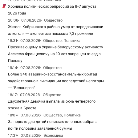
Хроника политических репрессий за 6–7 августа
2026 года
20:08
07.08.2026
Общество
Житель Кобринского района умер от передозировки
алкоголя — экспертиза показала 7,2 промилле
19:31
07.08.2026
Общество, Политика
Проживающему в Украине белорусскому активисту
Алексею Францкевичу на 10 лет запрещен въезд в
Польшу
19:14
07.08.2026
Общество
Более 340 аварийно-восстановительных бригад
задействовано в ликвидации последствий непогоды
— "Белэнерго"
18:17
07.08.2026
Общество
Двухлетняя девочка выпала из окна четвертого
этажа в Бресте
18:07
07.08.2026
Общество, Политика
За неделю для детей политзаключенных собрана
почти половина заявленной суммы
17:37
07.08.2026
Экономика