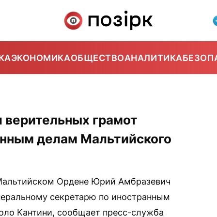
КА
ЭКОНОМИКА
ОБЩЕСТВО
АНАЛИТИКА
БЕЗОП
и верительных грамот
анным делам Мальтийского
Мальтийском Ордене Юрий Амбразевич
енеральному секретарю по иностранным
ло Кантини, сообщает пресс-служба