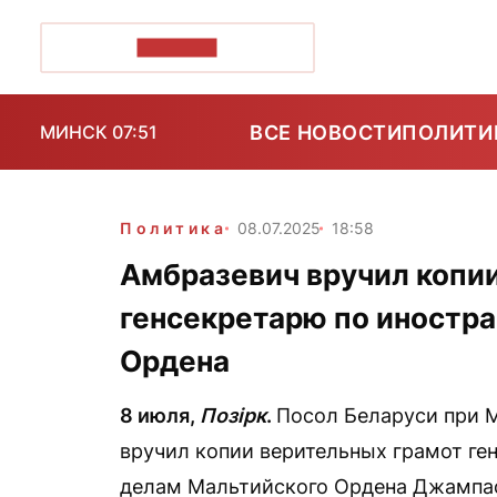
ПОЗІРК+
ВСЕ НОВОСТИ
ПОЛИТИ
МИНСК 07:51
Политика
08.07.2025
18:58
Амбразевич вручил копи
генсекретарю по иностр
Ордена
8 июля,
Позірк
.
Посол Беларуси при 
вручил копии верительных грамот г
делам Мальтийского Ордена Джампао