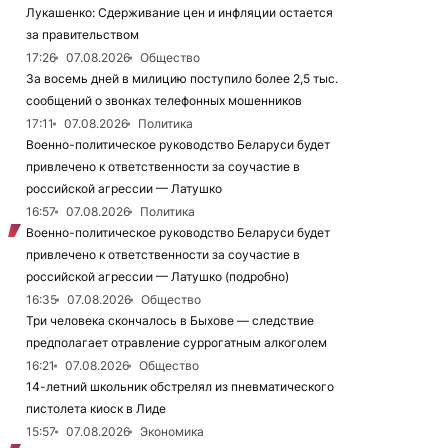
Лукашенко: Сдерживание цен и инфляции остается
за правительством
17:26
07.08.2026
Общество
За восемь дней в милицию поступило более 2,5 тыс.
сообщений о звонках телефонных мошенников
17:11
07.08.2026
Политика
Военно-политическое руководство Беларуси будет
привлечено к ответственности за соучастие в
российской агрессии — Латушко
16:57
07.08.2026
Политика
Военно-политическое руководство Беларуси будет
привлечено к ответственности за соучастие в
российской агрессии — Латушко (подробно)
16:35
07.08.2026
Общество
Три человека скончалось в Быхове — следствие
предполагает отравление суррогатным алкоголем
16:21
07.08.2026
Общество
14-летний школьник обстрелял из пневматического
пистолета киоск в Лиде
15:57
07.08.2026
Экономика