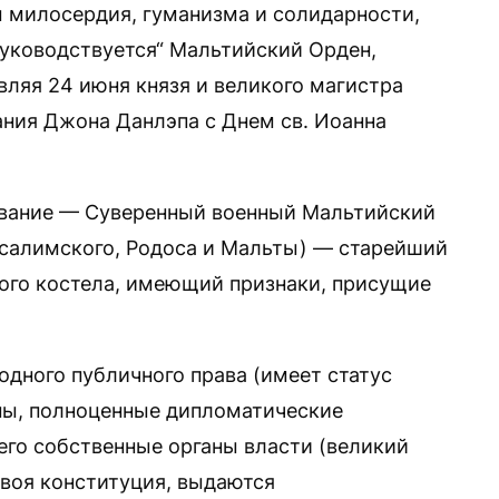
ы милосердия, гуманизма и солидарности,
уководствуется“ Мальтийский Орден,
ляя 24 июня князя и великого магистра
ания Джона Данлэпа с Днем св. Иоанна
вание — Суверенный военный Мальтийский
усалимского, Родоса и Мальты) — старейший
ого костела, имеющий признаки, присущие
дного публичного права (имеет статус
пы, полноценные дипломатические
него собственные органы власти (великий
своя конституция, выдаются