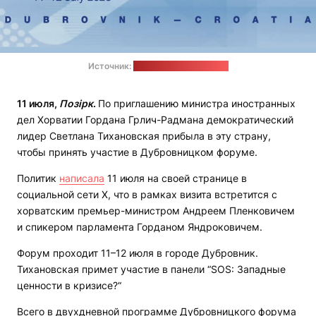
Источник:
сайт МИиЕД Хорватии
11 июля,
Позірк
.
По приглашению министра иностранных
дел Хорватии Гордана Грлич-Радмана демократический
лидер Светлана Тихановская прибыла в эту страну,
чтобы принять участие в Дубровницком форуме.
Политик
написала
11 июля на своей странице в
социальной сети Х, что в рамках визита встретится с
хорватским премьер-министром Андреем Пленковичем
и спикером парламента Горданом Яндроковичем.
Форум проходит 11–12 июля в городе Дубровник.
Тихановская примет участие в панели “SOS: Западные
ценности в кризисе?“
Всего в двухдневной программе Дубровницкого форума