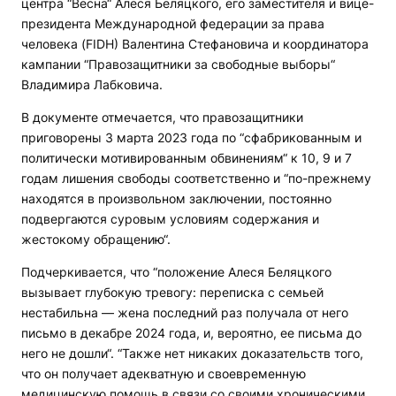
центра “Весна“ Алеся Беляцкого, его заместителя и вице-
президента Международной федерации за права
человека (FIDH) Валентина Стефановича и координатора
кампании “Правозащитники за свободные выборы“
Владимира Лабковича.
В документе отмечается, что правозащитники
приговорены 3 марта 2023 года по “сфабрикованным и
политически мотивированным обвинениям“ к 10, 9 и 7
годам лишения свободы соответственно и “по-прежнему
находятся в произвольном заключении, постоянно
подвергаются суровым условиям содержания и
жестокому обращению“.
Подчеркивается, что “положение Алеся Беляцкого
вызывает глубокую тревогу: переписка с семьей
нестабильна — жена последний раз получала от него
письмо в декабре 2024 года, и, вероятно, ее письма до
него не дошли“. “Также нет никаких доказательств того,
что он получает адекватную и своевременную
медицинскую помощь в связи со своими хроническими